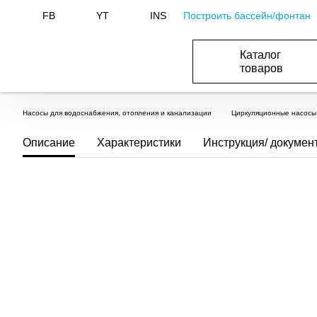
Построить бассейн/фонтан
FB
YT
INS
Каталог
товаров
ОБОРУДОВАНИЕ ДЛЯ БАССЕЙНА И БА
ОТОПЛЕНИЕ И ГВС, ВЕНТИЛЯЦИЯ И КОНДИЦИОНИР
ОБОРУДОВАНИЯ ДЛЯ ФОНТАНОВ И ПРУД
ВОДОСНАБЖЕНИЕ И КАНАЛИЗАЦИЯ
Насосы для водоснабжения, отопления и канализации
Циркуляционные насосы
Описание
Характеристики
Инструкция/ докумен