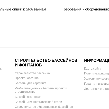
ельные опции к SPA ваннам
Требования к оборудовани
СТРОИТЕЛЬСТВО БАССЕЙНОВ
ИНФОРМАЦ
И ФОНТАНОВ
ны
Карта сайта
Строительство бассейна
Политика конфид
Проект бассейна
Условия пользов
Бассейн для серфинга
Гарантия и возвр
Реабилитационный бассейн проект и
Доставка и оплат
строительство
Бассейн с волнами
Бассейны из нержавеющей стали
Строительство общественных бассейнов