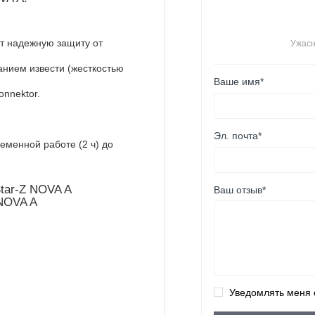
т надежную защиту от
Ужас
нием извести (жесткостью
Ваше имя*
nnektor.
Эл. почта*
еменной работе (2 ч) до
Star-Z NOVA A
Ваш отзыв*
Уведомлять меня 