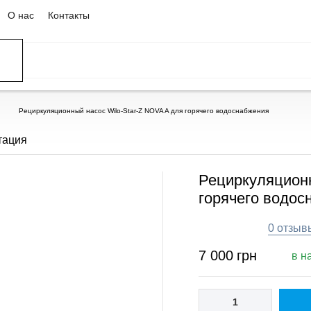
О нас
Контакты
ССЕЙНЫ
ОВАНИЕ
ОВ
Рециркуляционный насос Wilo-Star-Z NOVA A для горячего водоснабжения
тация
Рециркуляционн
горячего водос
0 отзыв
7 000
грн
в н