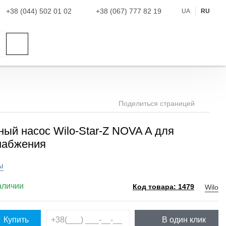
+38 (044) 502 01 02
+38 (067) 777 82 19
UA
RU
Поделиться страницей
ый насос Wilo-Star-Z NOVA A для
набжения
ы
аличии
Wilo
Код товара: 1479
Купить
В один клик