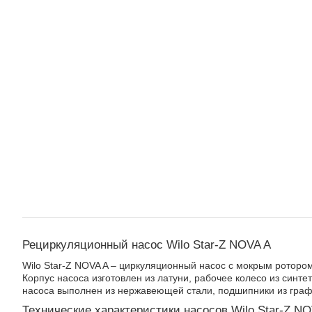
Рециркуляционный насос Wilo Star-Z NOVA A
Wilo Star-Z NOVA A – циркуляционный насос с мокрым ротором
Корпус насоса изготовлен из латуни, рабочее колесо из синте
насоса выполнен из нержавеющей стали, подшипники из граф
Технические характеристики насосов Wilo Star-Z NO