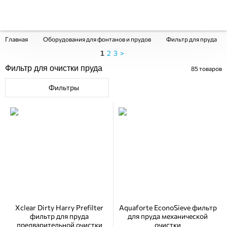
Главная
Оборудования для фонтанов и прудов
Фильтр для пруда
2
3
>
1
Фильтр для очистки пруда
85
товаров
Фильтры
Xclear Dirty Harry Prefilter
Aquaforte EconoSieve фильтр
фильтр для пруда
для пруда механической
предварительной очистки
очистки