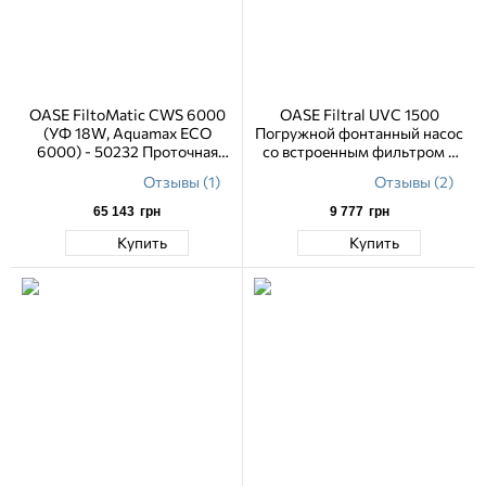
OASE FiltoMatic CWS 6000
OASE Filtral UVC 1500
(УФ 18W, Aquamax ECO
Погружной фонтанный насос
6000) - 50232 Проточная
со встроенным фильтром и
система фильтрации
УФ-лампой и фонтанными
Отзывы (1)
Отзывы (2)
насадками
65 143
грн
9 777
грн
Купить
Купить