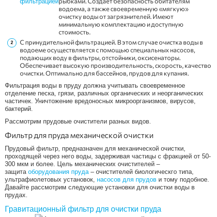
рыбками. Создает безопасность обитателям
фильтрацией
водоема, а также своевременную «мягкую»
очистку воды от загрязнителей. Имеют
минимальную комплектацию и доступную
стоимость.
С принудительной фильтрацией. В этом случае очистка воды в
водоеме осуществляется с помощью специальных насосов,
подающих воду в фильтры, отстойники, оксисенаторы.
Обеспечивает высокую производительность, скорость, качество
очистки. Оптимально для бассейнов, прудов для купания.
Фильтрация воды в пруду должна учитывать своевременное
отделение песка, грязи, различных органических и неорганических
частичек. Уничтожение вредоносных микроорганизмов, вирусов,
бактерий.
Рассмотрим прудовые очистители разных видов.
Фильтр для пруда механической очистки
Прудовый фильтр, предназначен для механической очистки,
проходящей через него воды, задерживая частицы с фракцией от 50-
300 мкм и более. Цель механических очистителей –
защита
оборудования пруда
– очистителей биологическго типа,
ультрафиолетовых установок,
насосов для прудов
и тому подобное.
Давайте рассмотрим следующие установки для очистки воды в
прудах.
Гравитационный фильтр для очистки пруда