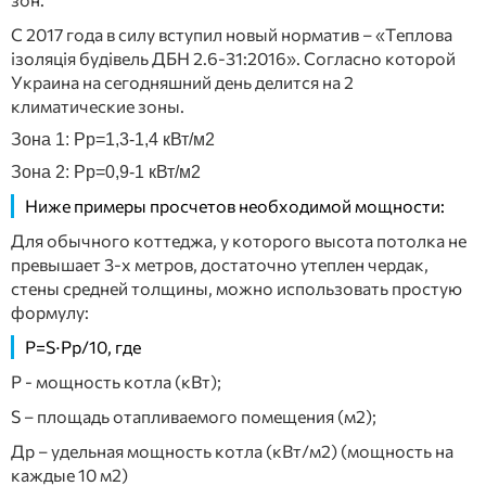
C 2017 года в силу вступил новый норматив – «Теплова
ізоляція будівель ДБН 2.6-31:2016». Согласно которой
Украина на сегодняшний день делится на 2
климатические зоны.
Зона 1: Pр=1,3-1,4 кВт/м2
Зона 2: Pр=0,9-1 кВт/м2
Ниже примеры просчетов необходимой мощности:
Для обычного коттеджа, у которого высота потолка не
превышает 3‑х метров, достаточно утеплен чердак,
стены средней толщины, можно использовать простую
формулу:
P=S∙Pp/10, где
Р - мощность котла (кВт);
S – площадь отапливаемого помещения (м2);
Др – удельная мощность котла (кВт/м2) (мощность на
каждые 10 м2)