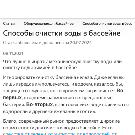
Статьи
Оборудование для бассейнов
Способы очистки воды в бассе
Способы очистки воды в бассейне
Статья обновлена и дополнена на
20.07.2024
08.11.2021
Что лучше выбрать: механическую очистку воды или
очистку воды химией в бассейне
Игнорировать очистку бассейна нельзя. Даже если вы
лишь изредка им пользуетесь, и водоем, казалось бы,
защищен от мусора, он со временем загрязняется.
Во-
, в водоеме размножаются вредоносные
первых
бактерии.
, в застоявшейся воде появляются
Во-вторых
водоросли и другие «нежеланные гости».
Благо, современный рынок предоставляет широкие
возможности для очистки воды в бассейне. Есть
,
,
,
средства от зелени
от мутности
от водорослей
от