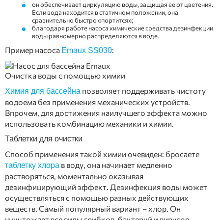
он обеспечивает циркуляцию воды, защищая ее от цветения.
Если вода находится в статичном положении, она
сравнительно быстро «портится»;
благодаря работе насоса химические средства дезинфекции
воды равномерно распределяются в воде.
Пример насоса
:
Emaux SS030
Очистка воды с помощью химии
позволяет поддерживать чистоту
Химия для бассейна
водоема без применения механических устройств.
Впрочем, для достижения наилучшего эффекта можно
использовать комбинацию механики и химии.
Таблетки для очистки
Способ применения такой химии очевиден: бросаете
в воду, она начинает медленно
таблетку хлора
растворяться, моментально оказывая
дезинфицирующий эффект. Дезинфекция воды может
осуществляться с помощью разных действующих
веществ. Самый популярный вариант – хлор. Он
уничтожает все виды грибков, бактерий и вирусов.