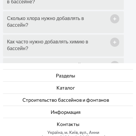
в бассейне?
+
Сколько хлора нужно добавлять в
бассейн?
+
Как часто нужно добавлять химию в
бассейн?
+
Что делать, чтобы вода в бассейне не
цвела и не зеленела?
Разделы
Каталог
+
Как правильно запустить бассейн в начале
сезона?
Строительство бассейнов и фонтанов
+
Информация
Как консервировать бассейн на зиму?
Контакты
+
Можно ли купаться сразу после
Українa, м. Київ, вул., Анни
добавления химии в бассейн?