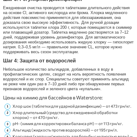
Ежедневная очистка проводится таблетками длительного действия
на основе Cl, активного кислорода или брома. Хлорка медленного
действия повсеместно применяется для обеззараживания, она
доказала свою высокую эффективность. Для ручной дозации
используются таблетки хлора 200 г, которые помещаются в скиммер
или плавающий дозатор. Таблетка медленно растворяется за 7–12
дней, поддерживая уровень дезинфектора. Для автоматического
дозирования необходимо использовать жидкую хлорку — гипохлорит
натрия. 0,3–0,5 мг/л — правильное значение CL, которое нужно
поддерживать весь сезон эксплуатации.
Шаг 4: Защита от водорослей
Небольшое количество альгицидов, добавленных в воду в
профилактических целях, сводит на ноль вероятность появления
водорослей и их спор. Специалисты советуют применять альгицид
не реже чем один раз в 7–10 дней либо при обнаружении первых
признаков водорослей и зеленого цвета «купальни».
Цены на химию для бассейнов в Waterstore:
Хлор шок (таблетки для ударной дезинфекции) — от 473 грн/кг.
Хлор длительный (средство для ежедневной обработки
хлором) — от 470 грн/кг.
pH- (химия для корректировки баланса pH) — от 113 грн/кг.
Альгицид (жидкость против водорослей) — от 195 грн/л.
Коагулянт (картуши/жидкость для борьбы с мутностью воды) —