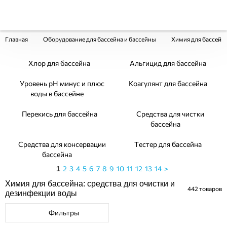
Главная
Оборудование для бассейна и бассейны
Химия для бассейн
Хлор для бассейна
Альгицид для бассейна
Уровень pH минус и плюс
Коагулянт для бассейна
воды в бассейне
Перекись для бассейна
Средства для чистки
бассейна
Средства для консервации
Тестер для бассейна
бассейна
2
3
4
5
6
7
8
9
10
11
12
13
14
>
1
Химия для бассейна: средства для очистки и
442
товаров
дезинфекции воды
Фильтры