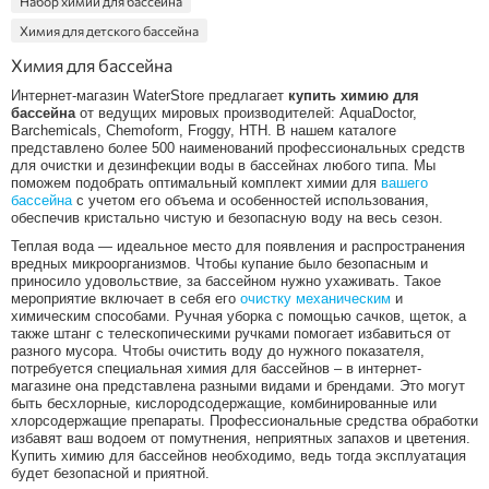
Набор химии для бассейна
Химия для детского бассейна
Химия для бассейна от водорослей
Химия для бассейна
Химия для надувного бассейна
Интернет-магазин WaterStore предлагает
купить химию для
бассейна
от ведущих мировых производителей: AquaDoctor,
Альгицид для бассейна
Barchemicals, Chemoform, Froggy, HTH. В нашем каталоге
представлено более 500 наименований профессиональных средств
Химия безопасная для детей в бассейн
для очистки и дезинфекции воды в бассейнах любого типа. Мы
Таблетки для бассейна
поможем подобрать оптимальный комплект химии для
вашего
бассейна
с учетом его объема и особенностей использования,
pH минус
обеспечив кристально чистую и безопасную воду на весь сезон.
Химия 3 в 1
Теплая вода — идеальное место для появления и распространения
вредных микроорганизмов. Чтобы купание было безопасным и
Froggy
приносило удовольствие, за бассейном нужно ухаживать. Такое
HTH
мероприятие включает в себя его
очистку механическим
и
химическим способами. Ручная уборка с помощью сачков, щеток, а
Aquadoctor C60T
также штанг с телескопическими ручками помогает избавиться от
разного мусора. Чтобы очистить воду до нужного показателя,
Альгицид Aquadoctor AC
потребуется специальная химия для бассейнов – в интернет-
магазине она представлена разными видами и брендами. Это могут
быть бесхлорные, кислородсодержащие, комбинированные или
хлорсодержащие препараты. Профессиональные средства обработки
избавят ваш водоем от помутнения, неприятных запахов и цветения.
Купить химию для бассейнов необходимо, ведь тогда эксплуатация
будет безопасной и приятной.