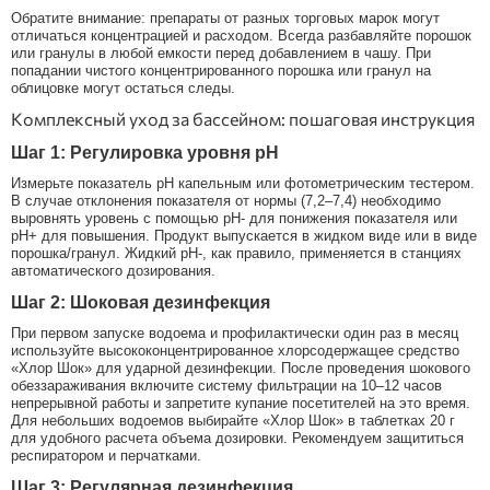
Обратите внимание: препараты от разных торговых марок могут
отличаться концентрацией и расходом. Всегда разбавляйте порошок
или гранулы в любой емкости перед добавлением в чашу. При
попадании чистого концентрированного порошка или гранул на
облицовке могут остаться следы.
Комплексный уход за бассейном: пошаговая инструкция
Шаг 1: Регулировка уровня pH
Измерьте показатель pH капельным или фотометрическим тестером.
В случае отклонения показателя от нормы (7,2–7,4) необходимо
выровнять уровень с помощью pH- для понижения показателя или
pH+ для повышения. Продукт выпускается в жидком виде или в виде
порошка/гранул. Жидкий pH-, как правило, применяется в станциях
автоматического дозирования.
Шаг 2: Шоковая дезинфекция
При первом запуске водоема и профилактически один раз в месяц
используйте высококонцентрированное хлорсодержащее средство
«Хлор Шок» для ударной дезинфекции. После проведения шокового
обеззараживания включите систему фильтрации на 10–12 часов
непрерывной работы и запретите купание посетителей на это время.
Для небольших водоемов выбирайте «Хлор Шок» в таблетках 20 г
для удобного расчета объема дозировки. Рекомендуем защититься
респиратором и перчатками.
Шаг 3: Регулярная дезинфекция