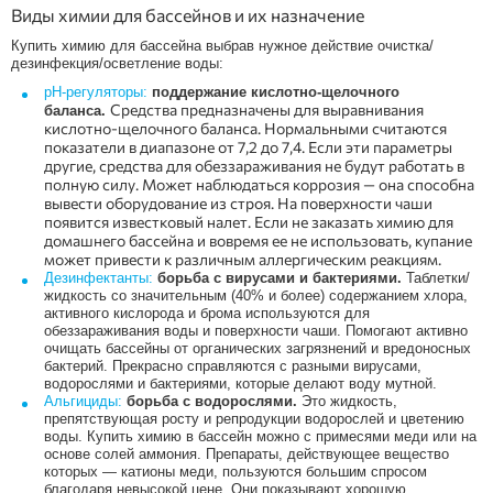
Виды химии для бассейнов и их назначение
Купить химию для бассейна выбрав нужное действие очистка/
дезинфекция/осветление воды:
pH-регуляторы:
поддержание кислотно-щелочного
Средства предназначены для выравнивания
баланса.
кислотно-щелочного баланса. Нормальными считаются
показатели в диапазоне от 7,2 до 7,4. Если эти параметры
другие, средства для обеззараживания не будут работать в
полную силу. Может наблюдаться коррозия — она способна
вывести оборудование из строя. На поверхности чаши
появится известковый налет. Если не заказать химию для
домашнего бассейна и вовремя ее не использовать, купание
может привести к различным аллергическим реакциям.
Дезинфектанты:
борьба с вирусами и бактериями.
Таблетки/
жидкость со значительным (40% и более) содержанием хлора,
активного кислорода и брома используются для
обеззараживания воды и поверхности чаши. Помогают активно
очищать бассейны от органических загрязнений и вредоносных
бактерий. Прекрасно справляются с разными вирусами,
водорослями и бактериями, которые делают воду мутной.
Альгициды:
борьба с водорослями.
Это жидкость,
препятствующая росту и репродукции водорослей и цветению
воды. Купить химию в бассейн можно с примесями меди или на
основе солей аммония. Препараты, действующее вещество
которых — катионы меди, пользуются большим спросом
благодаря невысокой цене. Они показывают хорошую