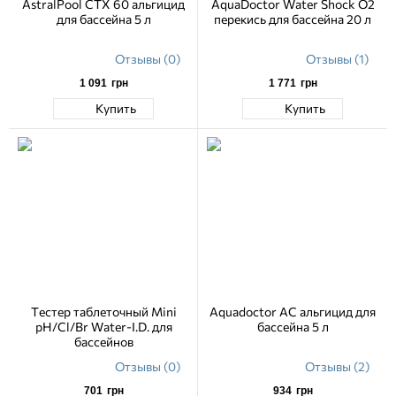
AstralPool CTX 60 альгицид
AquaDoctor Water Shock О2
для бассейна 5 л
перекись для бассейна 20 л
Отзывы (0)
Отзывы (1)
1 091
грн
1 771
грн
Купить
Купить
Тестер таблеточный Mini
Aquadoctor AC альгицид для
pH/Cl/Br Water-I.D. для
бассейна 5 л
басcейнов
Отзывы (0)
Отзывы (2)
701
грн
934
грн