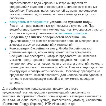
эффективность: вода хорошо и быстро очищается от
водорослей и зеленого оттенка даже в сильно загрязненных
бассейнах. Продукты на основе солей аммония не содержат
тяжелых металлов, их можно использовать даже в детских
бассейнах.
Коагулянты и флокулянты:
устранение мутности воды.
Реагенты, предназначенные для борьбы с мутностью. Под
воздействием флокулянта мелкие частицы мусора скрепляются
в хлопья и лучше улавливаются
песочным фильтром
.
Средства для чистки поверхностей бассейна.
Они
применяются для очистки поверхности чаши от минеральных,
жировых и других загрязнений и отложений.
Консервация бассейна на зиму.
Чтобы бассейн служил
длительное время, его на зиму нужно законсервировать.
Специальные препараты, которые предлагает наш интернет-
магазин, предотвращают развитие вредных бактерий и
появление налета на поверхности стен и дна в зимний период, а
также препятствуют появлению грибков. Они не вредят деталям
конструкции и поверхности бассейна. Поскольку препараты не
предоставляют никакой опасности для человеческого здоровья,
то после расконсервации бассейна в нем можно свободно
купаться.
Для эффективного использования продуктов строго
придерживайтесь инструкции и рекомендаций, описанных на
упаковке. Ассортимент «WaterStore» в данной категории включает в
себя SKU от AquaDoctor (Турция), Barchemicals (Италия), Chemoform
(Германия), Froggy (Украина), HTH (Франция), и др.