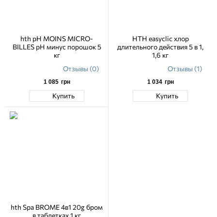
hth pH MOINS MICRO-
HTH easyclic хлор
BILLES pH минус порошок 5
длительного действия 5 в 1,
кг
1,6 кг
Отзывы (0)
Отзывы (1)
1 085
грн
1 034
грн
Купить
Купить
hth Spa BROME 4в1 20g бром
в таблетках 1 кг