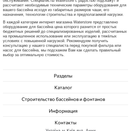
обслуживания. Специалисты Waterstore с радостью подскажут и
рассчитают необходимые технические параметры оборудования для
вашего бассейна исходя из габаритных размеров чаши, его
назначения, технологии строительства и предполагаемой нагрузки.
В каждой категории интернет магазина Waterstore представлено
оборудование для бассейна цена которого разнится от простых
бюджетных решений до специализированных изделий, рассчитанных
на промышленное использование или эксплуатацию в тяжёлых
условиях с повышенной нагрузкой. Рекомендуем получить
консультацию у нашего специалиста перед покупкой фильтра или
насос для бассейна, мы подскажем Вам как сделать правильный
выбор за оптимальную стоимость.
ДОПОЛНИТЕЛЬНЫЕ ПРЕДЛОЖЕНИЯ
:
набор оборудования для бассейна на даче
;
оборудование для детских бассейнов
;
Разделы
оборудование для бассейна для инвалидов
требования к оборудованию
Каталог
Так же строим бассейны и поставляем оборудование в
следующие города:
Строительство бассейнов и фонтанов
|
|
|
|
Одесса
Мариуполь
Херсон
Харьков
Днепр
Информация
Все для бассейна
Контакты
Существует минимальный стандартный набор техники, без которой
не будет функционировать ни маленький бассейн в загородном доме,
Українa, м. Київ, вул., Анни