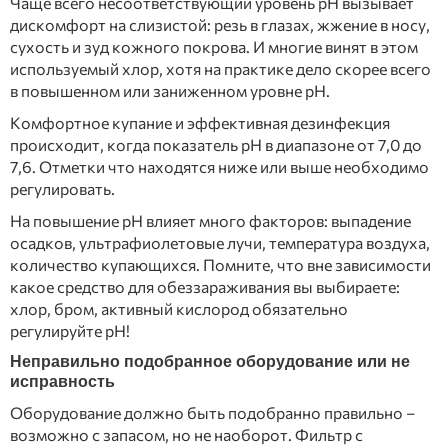
Чаще всего несоответствующий уровень рН вызывает
дискомфорт на слизистой: резь в глазах, жжение в носу,
сухость и зуд кожного покрова. И многие винят в этом
используемый хлор, хотя на практике дело скорее всего
в повышенном или заниженном уровне рН.
Комфортное купание и эффективная дезинфекция
происходит, когда показатель рН в диапазоне от 7,0 до
7,6. Отметки что находятся ниже или выше необходимо
регулировать.
На повышение рН влияет много факторов: выпадение
осадков, ультрафиолетовые лучи, температура воздуха,
количество купающихся. Помните, что вне зависимости
какое средство для обеззараживания вы выбираете:
хлор, бром, активный кислород обязательно
регулируйте рН!
Неправильно подобранное оборудование или не
исправность
Оборудование должно быть подобранно правильно –
возможно с запасом, но не наоборот. Фильтр с