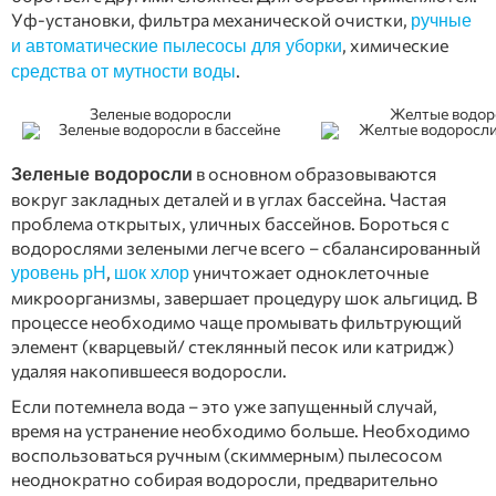
Уф-установки, фильтра механической очистки,
ручные
, химические
и автоматические пылесосы для уборки
.
средства от мутности воды
Зеленые водоросли
Желтые водор
в основном образовываются
Зеленые водоросли
вокруг закладных деталей и в углах бассейна. Частая
проблема открытых, уличных бассейнов. Бороться с
водорослями зелеными легче всего – сбалансированный
,
уничтожает одноклеточные
уровень рН
шок хлор
микроорганизмы, завершает процедуру шок альгицид. В
процессе необходимо чаще промывать фильтрующий
элемент (кварцевый/ стеклянный песок или катридж)
удаляя накопившееся водоросли.
Если потемнела вода – это уже запущенный случай,
время на устранение необходимо больше. Необходимо
воспользоваться ручным (скиммерным) пылесосом
неоднократно собирая водоросли, предварительно