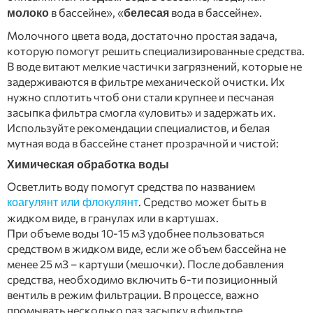
в бассейне», «
вода в бассейне».
молоко
белесая
Молочного цвета вода, достаточно простая задача,
которую помогут решить специализированные средства.
В воде витают мелкие частички загрязнений, которые не
задерживаются в фильтре механической очистки. Их
нужно сплотить чтоб они стали крупнее и песчаная
засыпка фильтра смогла «уловить» и задержать их.
Используйте рекомендации специалистов, и белая
мутная вода в бассейне станет прозрачной и чистой:
Химическая обработка воды
Осветлить воду помогут средства по названием
. Средство может быть в
коагулянт или флокулянт
жидком виде, в гранулах или в картушах.
При объеме воды 10-15 м3 удобнее пользоваться
средством в жидком виде, если же объем бассейна не
менее 25 м3 – картуши (мешочки). После добавления
средства, необходимо включить 6-ти позиционный
вентиль в режим фильтрации. В процессе, важно
промывать несколько раз засыпку в фильтре.