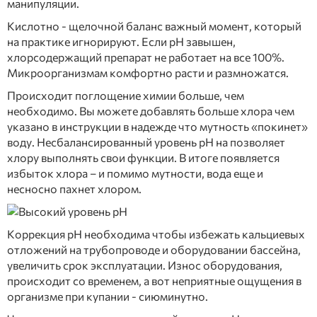
манипуляции.
Кислотно - щелочной баланс важный момент, который
на практике игнорируют. Если рН завышен,
хлорсодержащий препарат не работает на все 100%.
Микроорганизмам комфортно расти и размножатся.
Происходит поглощение химии больше, чем
необходимо. Вы можете добавлять больше хлора чем
указано в инструкции в надежде что мутность «покинет»
воду. Несбалансированный уровень рН на позволяет
хлору выполнять свои функции. В итоге появляется
избыток хлора – и помимо мутности, вода еще и
несносно пахнет хлором.
Коррекция рН необходима чтобы избежать кальциевых
отложений на трубопроводе и оборудовании бассейна,
увеличить срок эксплуатации. Износ оборудования,
происходит со временем, а вот неприятные ощущения в
организме при купании - сиюминутно.