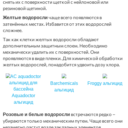
снять их с поверхности щеткой с нейлоновой или
резиновой щетиной.
чаще всего появляются в
Желтые водоросли
затенённых местах. Избавится от этих водорослей
сложнее.
Так как клетки желтых водоросли обладают
дополнительным защитным слоем. Необходимо
механически удалить их с поверхностей. Они
проявляются в виде пленки. Для химической обработки
желтых водорослей, понадобится удвоить дозу хлора.
Barchemicals
Froggy альгицид
альгицид
Aquadoctor
альгицид
встречаются редко –
Розовые и белые водоросли
убираются только механическим путем. Чаще всего они
незаметно растут возле закладных элементов.