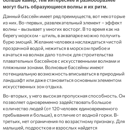
больше камер, тем интереснее и разнообразнее
могут быть образующиеся волны и их ритм.
Данный бассейн имеет ряд преимуществ, вот некоторые
из них. Во-первых, развлекательный элемент – эффект
волны – вызывает у многих восторг. В то время как на
берегу морском - штиль, в аквапарке можно получить
бурю эмоций. Желание человека наслаждаться чистой
прозрачной водой, нежиться в морском прибое и
качаться на волнах дало толчок для строительства
плавательных бассейнов с искусственными волнами и
пляжными зонами. Волновые бассейны имеют
потенциальную возможность вписываться в природный
ландшафт или даже становиться основным элементом
искусственных зон отдыха.
Во-вторых, у него высокая пропускная способность. Он
позволяет одновременно задействовать большое
количество людей (от 120 человек единовременного
пребывания и больше), в отличие от водной горки. В-
третьих, нет ограничения по возрастному признаку. Для
малышей, подростков и взрослых найдется