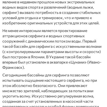
явление в недавнем прошлом новых экстремальных
водных видов спорта и развлечений (водные лыжи,
серфинг) вызвало потребность в создании стабильных
условий для отдыха и тренировок, что и привело к
изобретению оригинальных устройств для этих целей.
Не менее интересным является проектирование
аттракционов серфинга и водных спортивных
сооружений с динамическим потоком воды. Первый
такой бассейн для серфинга с искусственными волнами
(с контролируемыми параметрами высоты и скорости)
был построен в Японии. В Украине такой бассейн
впервые был установлен в аквапарке «Цунами» (Ивано-
Франковск).
Сегодняшние бассейны для серфинга позволяют
испытывать ощущение настоящего серфинга, но при
этом абсолютно безопасного. Они привлекают
множество зрителей, наблюдающих за попытками
укротить волну. Искусственно регулируемая волна,
созданная за счет установленных в насосной части
пропеллерных насосов и особой формы поверхности,