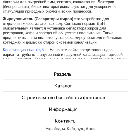
бактерии для выгребной ямы, септика, канализации. Бактерии
(биопрепараты, биоактиваторы) используются для ускорения и
стимуляции природных биологических процессов.
Жироуловитель (Сепараторы жиров)
это устройство для
отделения жиров из сточных вод. Согласно нормам ДБН
обязательным является установка сепаратора жиров для
ресторанов, кафе и заведений общественного питания. Также
предпочтительным является установка жироуловителя в больших
коттеджах и домах со старой системой канализации.
Канализационные трубы.
На нашем сайте представлены два
варианта трубы для внутренней и наружной канализации, торговой
марки Ostendorf - Германия. На нашем сайте вы можете купить трубу
для канализации, ревизию, тройник, надвижную муфту и другие
соединительные элементы для систем трубопроводы в канализацию.
Разделы
Системы обратного осмоса
для очистки воды практически любого
качества. Однако от качества исходной воды будет зависеть
Каталог
производительность установки и ее ресурс. Системы обратного
осмоса подразделяются на:
Строительство бассейнов и фонтанов
бытовые системы обратного осмоса;
компактные системы обратного осмоса;
полупромышленные системы обратного осмоса;
Информация
проточные системы обратного осмоса.
Магистральные фильтры
предназначен для фильтрации воды
Контакты
хозяйственно-бытового назначения. Он выполняет следующие
Українa, м. Київ, вул., Анни
функции: