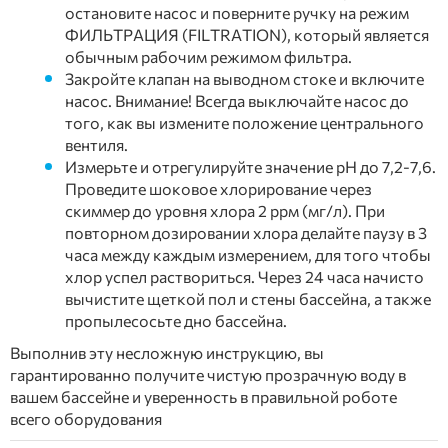
остановите насос и поверните ручку на режим
ФИЛЬТРАЦИЯ (FILTRATION), который является
обычным рабочим режимом фильтра.
Закройте клапан на выводном стоке и включите
насос. Внимание! Всегда выключайте насос до
того, как вы измените положение центрального
вентиля.
Измерьте и отрегулируйте значение рН до 7,2-7,6.
Проведите шоковое хлорирование через
скиммер до уровня хлора 2 ррм (мг/л). При
повторном дозировании хлора делайте паузу в 3
часа между каждым измерением, для того чтобы
хлор успел раствориться. Через 24 часа начисто
вычистите щеткой пол и стены бассейна, а также
пропылесосьте дно бассейна.
Выполнив эту несложную инструкцию, вы
гарантированно получите чистую прозрачную воду в
вашем бассейне и уверенность в правильной роботе
всего оборудования