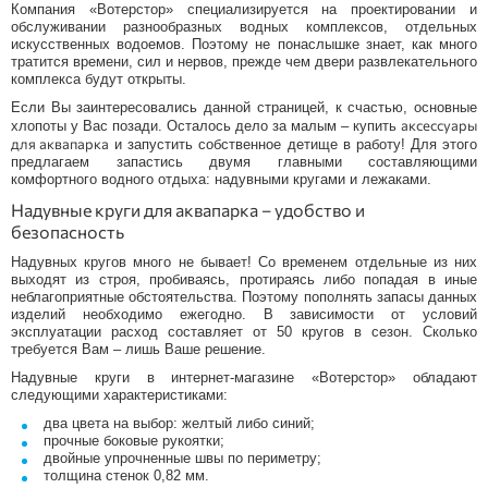
Компания «Вотерстор» специализируется на проектировании и
обслуживании разнообразных водных комплексов, отдельных
искусственных водоемов. Поэтому не понаслышке знает, как много
тратится времени, сил и нервов, прежде чем двери развлекательного
комплекса будут открыты.
Если Вы заинтересовались данной страницей, к счастью, основные
аксессуары
хлопоты у Вас позади. Осталось дело за малым – купить
для аквапарка
и запустить собственное детище в работу! Для этого
предлагаем запастись двумя главными составляющими
комфортного водного отдыха: надувными кругами и лежаками.
Надувные круги для аквапарка – удобство и
безопасность
Надувных кругов много не бывает! Со временем отдельные из них
выходят из строя, пробиваясь, протираясь либо попадая в иные
неблагоприятные обстоятельства. Поэтому пополнять запасы данных
изделий необходимо ежегодно. В зависимости от условий
эксплуатации расход составляет от 50 кругов в сезон. Сколько
требуется Вам – лишь Ваше решение.
Надувные круги в интернет-магазине «Вотерстор» обладают
следующими характеристиками:
два цвета на выбор: желтый либо синий;
прочные боковые рукоятки;
двойные упрочненные швы по периметру;
толщина стенок 0,82 мм.