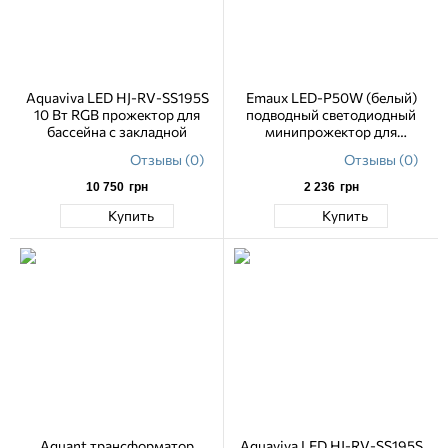
Aquaviva LED HJ-RV-SS195S
Emaux LED-P50W (белый)
10 Вт RGB прожектор для
подводный светодиодный
бассейна с закладной
минипрожектор для
бассейнов и SPA
Отзывы (0)
Отзывы (0)
10 750
грн
2 236
грн
Купить
Купить
Aquant трансформатор
Aquaviva LED HJ-RV-SS195S