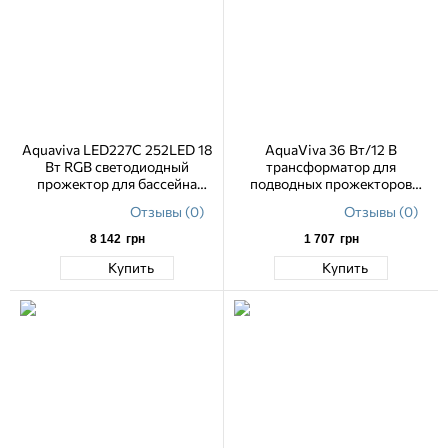
Aquaviva LED227C 252LED 18
AquaViva 36 Вт/12 В
Вт RGB светодиодный
трансформатор для
прожектор для бассейна
подводных прожекторов
(корпус 316 сталь)
бассейна
Отзывы (0)
Отзывы (0)
8 142
грн
1 707
грн
Купить
Купить