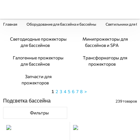
Главная
Оборудование для бассейна и бассейны
Светильники для б
Светодиодные прожекторы
Минипрожекторы для
для бассейнов
бассейнов и SPA
Галогенные прожекторы
Трансформаторы для
для бассейнов
прожекторов
Запчасти для
прожекторов
2
3
4
5
6
7
8
>
1
Подсветка бассейна
239
товаров
Фильтры