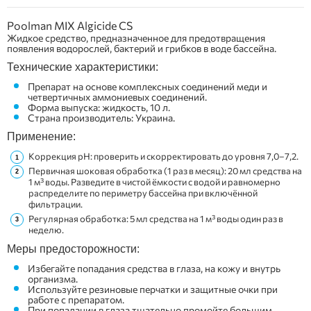
Poolman MIX Algicide CS
Жидкое средство, предназначенное для предотвращения
появления водорослей, бактерий и грибков в воде бассейна.
Технические характеристики:
Препарат на основе комплексных соединений меди и
четвертичных аммониевых соединений.
Форма выпуска: жидкость, 10 л.
Страна производитель: Украина.
Применение:
Коррекция pH: проверить и скорректировать до уровня 7,0–7,2.
Первичная шоковая обработка (1 раз в месяц): 20 мл средства на
1 м³ воды. Разведите в чистой ёмкости с водой и равномерно
распределите по периметру бассейна при включённой
фильтрации.
Регулярная обработка: 5 мл средства на 1 м³ воды один раз в
неделю.
Меры предосторожности:
Избегайте попадания средства в глаза, на кожу и внутрь
организма.
Используйте резиновые перчатки и защитные очки при
работе с препаратом.
При попадании в глаза тщательно промойте большим