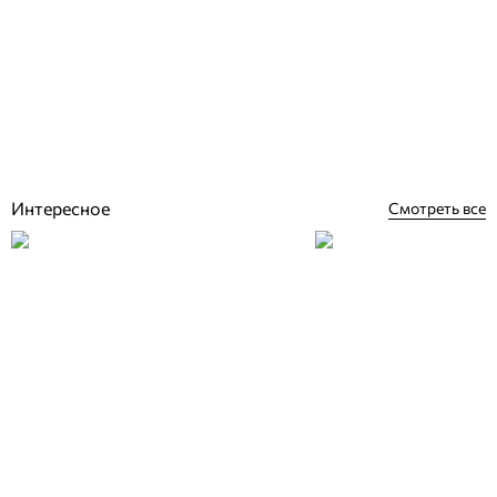
Aiper Seagull Pro беспроводной робот пылесос для бассейна
Отзывы (0)
0
грн
Нет в наличии
Интересное
Смотреть все