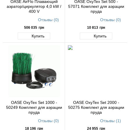
OASE AirFlo Плавающий
OASE OxyTex Set 500 -
аэратор/циркулятор 4,0 kW /
57071 Комплект для аэрации
400 V
пруда
Отзывы (0)
Отзывы (0)
506 035
грн
10 813
грн
Купить
Купить
OASE OxyTex Set 1000 -
OASE OxyTex Set 2000 -
50249 Комплект для аэрации
50275 Комплект для аэрации
пруда
пруда
Отзывы (0)
Отзывы (1)
18 196
грн
24 955
грн