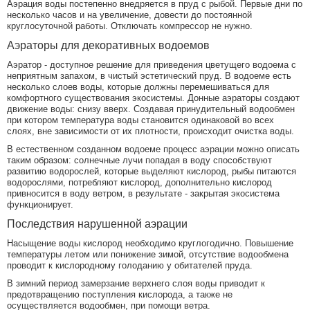
Аэрация воды постепенно внедряется в пруд с рыбой. Первые дни по
несколько часов и на увеличение, довести до постоянной
круглосуточной работы. Отключать компрессор не нужно.
Аэраторы для декоративных водоемов
Аэратор - доступное решение для приведения цветущего водоема с
неприятным запахом, в чистый эстетический пруд. В водоеме есть
несколько слоев воды, которые должны перемешиваться для
комфортного существования экосистемы. Донные аэраторы создают
движение воды: снизу вверх. Создавая принудительный водообмен
при котором температура воды становится одинаковой во всех
слоях, вне зависимости от их плотности, происходит очистка воды.
В естественном созданном водоеме процесс аэрации можно описать
таким образом: солнечные лучи попадая в воду способствуют
развитию водорослей, которые выделяют кислород, рыбы питаются
водорослями, потребляют кислород, дополнительно кислород
привносится в воду ветром, в результате - закрытая экосистема
функционирует.
Последствия нарушенной аэрации
Насыщение воды кислород необходимо круглогодично. Повышение
температуры летом или понижение зимой, отсутствие водообмена
проводит к кислородному голоданию у обитателей пруда.
В зимний период замерзание верхнего слоя воды приводит к
предотвращению поступления кислорода, а также не
осуществляется водообмен, при помощи ветра.