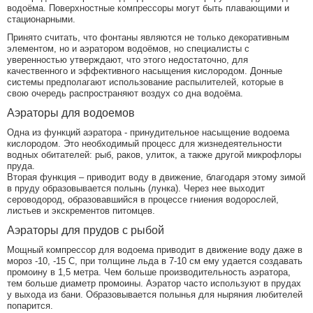
водоёма. Поверхностные компрессоры могут быть плавающими и
стационарными.
Принято считать, что фонтаны являются не только декоративным
элементом, но и аэратором водоёмов, но специалисты с
уверенностью утверждают, что этого недостаточно, для
качественного и эффективного насыщения кислородом. Донные
системы предполагают использование распылителей, которые в
свою очередь распространяют воздух со дна водоёма.
Аэраторы для водоемов
Одна из функций аэратора - принудительное насыщение водоема
кислородом. Это необходимый процесс для жизнедеятельности
водных обитателей: рыб, раков, улиток, а также другой микрофлоры
пруда.
Вторая функция – приводит воду в движение, благодаря этому зимой
в пруду образовывается полынь (лунка). Через нее выходит
сероводород, образовавшийся в процессе гниения водорослей,
листьев и экскрементов питомцев.
Аэраторы для прудов с рыбой
Мощный компрессор для водоема приводит в движение воду даже в
мороз -10, -15 С, при толщине льда в 7-10 см ему удается создавать
промоину в 1,5 метра. Чем больше производительность аэратора,
тем больше диаметр промоины. Аэратор часто используют в прудах
у выхода из бани. Образовывается полынья для ныряния любителей
попарится.