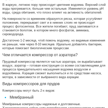
В жаркую, летнюю пору происходит цветение водоема. Верхний слой
воды прогревается, больше чем остальные. Изменяется уровень рН
воды, среда обитания, что плохо влияет на активность обитателей.
На поверхности со временем образуется ряска, которая усугубляет
положение, перекрывает свет и в нижних слоях не происходит
процесс фотосинтеза. Все жители погибают, пруд заиливается и
становится болотом, в котором много фосфатов, аммиака,
сероводорода.
Достаточно 1-2 месяца, чтоб помочь водоему, но видимые изменения
не раньше, чем через 8-10 месяцев. Идеально добавлять бактерии,
которые помогают биологическим процессам.
Чем отличается компрессор от аэратора?
Прудовый компрессор является частью аэратора, он вырабатывает
воздух, аэратор – готовая конструкция со всеми составляющими для
процесса принудительного насыщения водоема воздухом и
водообмена. Аэрация сможет выполниться и по средствам насоса,
мотора, в зависимости от выбранного вида аэрации.
Виды компрессоров для прудов
Компрессоры могут быть 2-х видов:
Мембранный
Мембранные компрессоры надежные и долговечные.
Характеризуются небольшим потреблением электроэнергии и низким