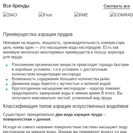
Все бренды
Смотреть все
Преимущества аэрации прудов
Невзирая на модель, мощность, производительность компрессора
цель номер один — это насыщение воды кислородом. Есть как
минимум несколько неоспоримых преимуществ в пользу аэратора
для пруда:
Разложение органических веществ происходит гораздо быстрее
в аэробных условиях, т.е.в условиях с достаточным
количеством концентрации кислорода
Возможность содержания большего количества рыбы
Движение воды борется с мутностью и зеленой водой
Круглогодичное насыщение кислородом – аэратор поможет
предотвратить замерзание воды в зимнее время В итоге, Вы
получаете максимально чистый, ухоженный вид пруда.
Классификация типов аэрации искусственных водоёмов
Существуют принципиально
два вида аэрации пруда
–
поверхностная
и
донная
.
Исходя из самого названия поверхностные системы насыщают воду
кислородом на зеркале воды. Донные же генерируют воздух со дна