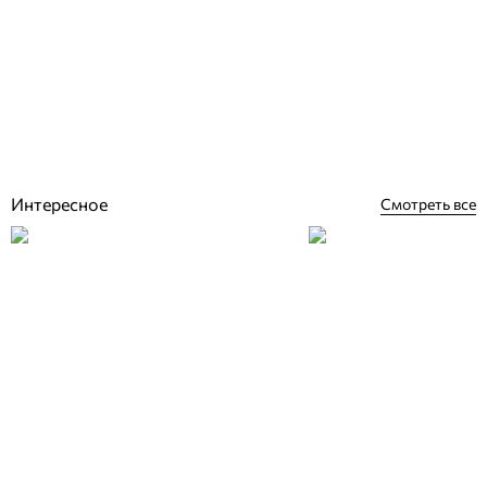
Astral LumiPlus Mini RGB 2.11 светодиодный мини прожектор для
бассейна без ниши
Отзывы (0)
20 981
грн
Купить
Интересное
Смотреть все