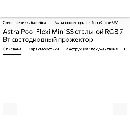
Светильники для бассейна
Минипрожекторы для бассейнов и SPA
As
AstralPool Flexi Mini SS стальной RGB 7
Вт светодиодный прожектор
Описание
Характеристики
Инструкция/ документация
От