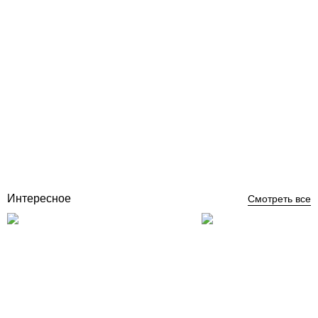
Teknix Espro 18 кВт электрокотел
Отзывы (1)
43 844
грн
Нет в наличии
Интересное
Смотреть все