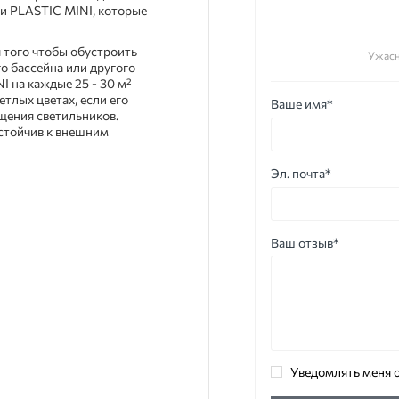
ми PLASTIC MINI, которые
 того чтобы обустроить
Ужас
о бассейна или другого
I на каждые 25 - 30 м²
етлых цветах, если его
Ваше имя*
ещения светильников.
устойчив к внешним
Эл. почта*
Ваш отзыв*
Уведомлять меня о