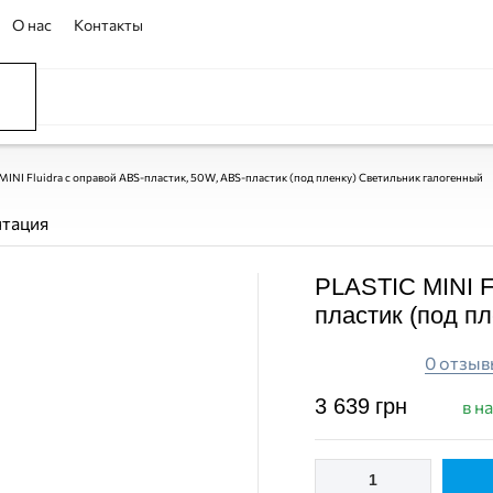
О нас
Контакты
ССЕЙНЫ
ОВАНИЕ
ОВ
MINI Fluidra с оправой ABS-пластик, 50W, ABS-пластик (под пленку) Светильник галогенный
нтация
PLASTIC MINI F
пластик (под п
0 отзыв
3 639
грн
в н