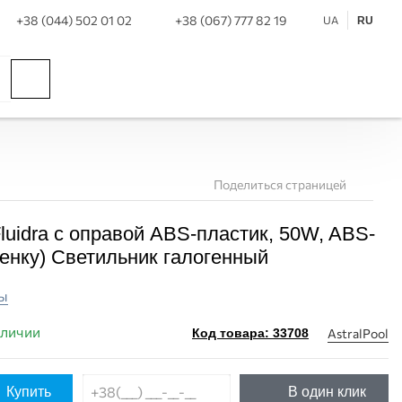
+38 (044) 502 01 02
+38 (067) 777 82 19
UA
RU
Поделиться страницей
luidra с оправой ABS-пластик, 50W, ABS-
ленку) Светильник галогенный
ы
аличии
AstralPool
Код товара: 33708
Купить
В один клик