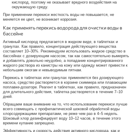
кислород, поэтому не оказывает вредного воздействия на
окружающую среду.
При применении перекиси жесткость воды не повышается, не
меняется ее цвет, не возникает коррозия.
Как применять перекись водорода для очистки воды в
бассейне
Активный кислород предлагается в жидком виде, в таблетках и
гранулах. Как правило, концентрация действующего вещества
составляет 10–30%. Рекомендуем использовать жидкое средство в
бассейнах с дозирующим насосом, так как самостоятельно вымерять
и добавлять довольно неудобно, а попадание концентрированного
жидкого раствора из канистры на кожу или одежду может привести к
небольшим ожогам и невыводимым пятнам.
Перекись в таблетках или гранулах применяется без дозирующего
насоса, средство растворяется в корзине скиммера или плавающем
поплавке-дозаторе. Реагент в таблетках, как правило, предназначен
для длительного действия, таблетка растворяется в течение 7–10
дней.
Обращаем ваше внимание на то, что использование перекиси лучше
всего совмещать с профилактической шоковой обработкой воды
хлорсодержащими препаратами, не реже чем раз в 4–5 недель.
Шоковый хлор дезинфицирует воду 10–12 часов, в течение этого
времени купание запрещено.
Эффективность и скорость действия активного кислорода, как и