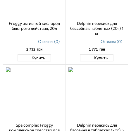
Froggy активный кислород
Delphin перекись для
быстрого действия, 20л
бассейна в таблетках (20г) 1
кг
Отзывы (0)
Отзывы (0)
2 732
грн
1 771
грн
Купить
Купить
Spa complex Froggy
Delphin перекись для
комплексное средство для
бассейна в таблетках (20г) 5