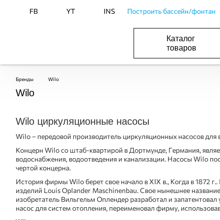
FB
YT
INS
Построить бассейн/фонтан
Каталог
товаров
ОБОРУДОВАНИЕ ДЛЯ БАССЕЙНА И БА
ОТОПЛЕНИЕ И ГВС, ВЕНТИЛЯЦИЯ И КОНДИЦИОНИР
ОБОРУДОВАНИЯ ДЛЯ ФОНТАНОВ И ПРУД
ВОДОСНАБЖЕНИЕ И КАНАЛИЗАЦИЯ
Бренды
Wilo
Wilo
Wilo циркуляционные насосы
Wilo – передовой производитель циркуляционных насосов для
Концерн Wilo со штаб-квартирой в Дортмунде, Германия, явля
водоснабжения, водоотведения и канализации. Насосы Wilo по
чертой концерна.
История фирмы Wilo берет свое начало в XIX в., Когда в 1872 
изделий Louis Oplаnder Maschinenbau. Свое нынешнее название
изобретатель Вильгельм Оплендер разработал и запатентовал 
насос для систем отопления, переименовал фирму, использовав