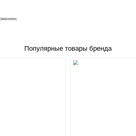
ованием;
м мотором, вертикального типа;
дназначенных для эксплуатации в среде сточных канализационных во
о в мире высоко эффективного энергосберегающего циркуляционного
Популярные товары бренда
 насосного оборудования, взяла на себя добровольное обязательст
оторого в 1984 году вошел французский производитель насосов Pomp
ним из крупнейших в мире производителей насосной техники. Вся п
ах мира, представительства в 60 странах и более 6200 сотрудников. 
укцию компании «Wilo»: