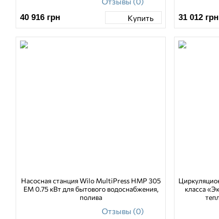
Отзывы (0)
40 916
грн
31 012
грн
Купить
Насосная станция Wilo MultiPress HMP 305
Циркуляцион
EM 0.75 кВт для бытового водоснабжения,
класса «Э
полива
теп
Отзывы (0)