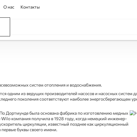
О нас
Контакты
ССЕЙНЫ
ОВАНИЕ
ОВ
 всевозможных систем отопления и водоснабжения.
ется одним из ведущих производителей насосов и насосных систем д
следнего поколения соответствуют наиболее энергосберегающем уро
г.. По Дортмунде была основана фабрика по изготовлению медных
 Wilo компания получила в 1928 году, когда немецкий инженер-
ускоритель циркуляции, известный позднее как циркуляционный
 первые буквы своего имени.