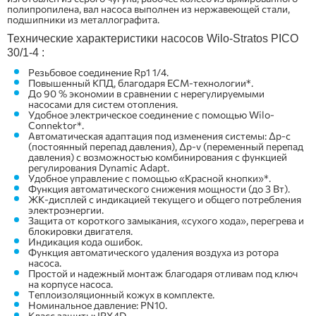
полипропилена, вал насоса выполнен из нержавеющей стали,
подшипники из металлографита.
Технические характеристики насосов Wilo-Stratos PICO
30/1-4 :
Резьбовое соединение Rp1 1/4.
Повышенный КПД, благодаря ЕСМ-технологии*.
До 90 % экономии в сравнении с нерегулируемыми
насосами для систем отопления.
Удобное электрическое соединение с помощью Wilo-
Connektor*.
Автоматическая адаптация под изменения системы: Δр-с
(постоянный перепад давления), Δр-v (переменный перепад
давления) с возможностью комбинирования с функцией
регулирования Dynamic Adapt.
Удобное управление с помощью «Красной кнопки»*.
Функция автоматического снижения мощности (до 3 Вт).
ЖК-дисплей с индикацией текущего и общего потребления
электроэнергии.
Защита от короткого замыкания, «сухого хода», перегрева и
блокировки двигателя.
Индикация кода ошибок.
Функция автоматического удаления воздуха из ротора
насоса.
Простой и надежный монтаж благодаря отливам под ключ
на корпусе насоса.
Теплоизоляционный кожух в комплекте.
Номинальное давление: PN10.
Класс защиты: IPX4D.