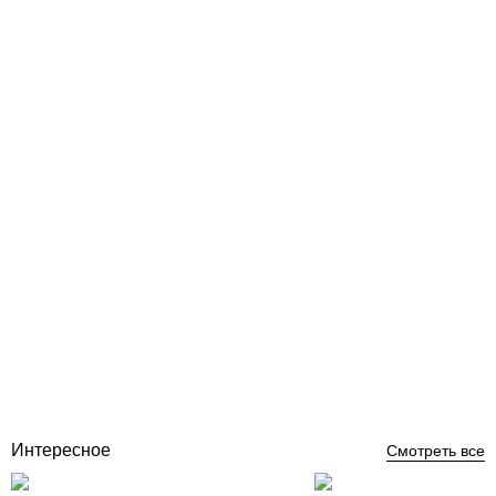
Циркуляционный насос Grundfos UPS 25-40 180 для систем
отопления, теплого пола и кондиционирования
Отзывы (0)
14 783
грн
Нет в наличии
Интересное
Смотреть все