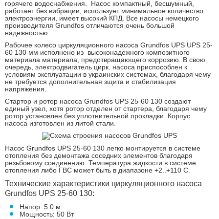
горячего водоснабжения. Насос компактный, бесшумный,
работает без вибрации, использует минимальное количество
электроэнергии, имеет высокий КПД. Все насосы немецкого
производителя Grundfos отличаются очень большой
надежностью.
Рабочее колесо циркуляционного насоса Grundfos UPS UPS 25-
60 130 мм исполнено из высоконадежного композитного
материала материала, предотвращающего коррозию. В свою
очередь, электродвигатель цирк. насоса приспособлен к
условиям эксплуатации в украинских системах, благодаря чему
не требуется дополнительная зщита и стабилизация
напряжения.
Стартор и ротор насоса Grundfos UPS 25-60 130 создают
единый узел, хотя ротор отделен от стартера, благодаря чему
ротор установлен без уплотнительной прокладки. Корпус
насоса изготовлен из литой стали.
Насос Grundfos UPS 25-60 130 легко монтируется в системе
отопления без демонтажа соседних элементов благодаря
резьбовому соединению. Температура жидкости в системе
отопления либо ГВС может быть в диапазоне +2..+110 С.
Технические характеристики циркуляционного насоса
Grundfos UPS 25-60 130:
Напор: 5.0 м
Мощность: 50 Вт