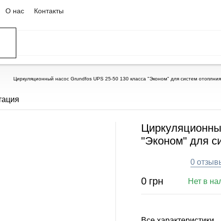
О нас
Контакты
ССЕЙНЫ
ОВАНИЕ
ОВ
Циркуляционный насос Grundfos UPS 25-50 130 класса "Эконом" для систем отоплния
тация
Циркуляционный
"Эконом" для с
0 отзыв
0
грн
Нет в на
Все характеристики