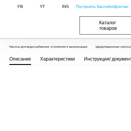
Построить бассейн/фонтан
FB
YT
INS
Каталог
товаров
ОБОРУДОВАНИЕ ДЛЯ БАССЕЙНА И БА
ОТОПЛЕНИЕ И ГВС, ВЕНТИЛЯЦИЯ И КОНДИЦИОНИР
ОБОРУДОВАНИЯ ДЛЯ ФОНТАНОВ И ПРУД
ВОДОСНАБЖЕНИЕ И КАНАЛИЗАЦИЯ
Насосы для водоснабжения, отопления и канализации
Циркуляционные насосы
Описание
Характеристики
Инструкция/ докумен