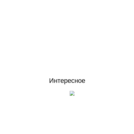
Циркуляционный насос Grundfos UPS 25-40 180 для систем отопления
Отзывы (0)
Интересное