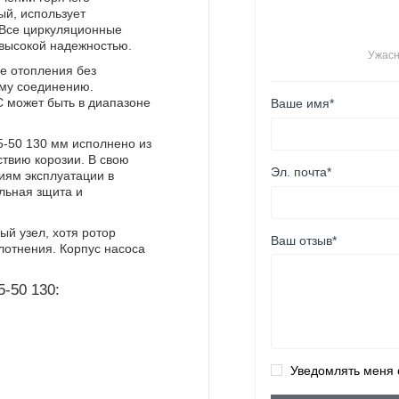
й, использует
 Все циркуляционные
 высокой надежностью.
Ужас
ме отопления без
ому соединению.
Ваше имя*
С может быть в диапазоне
5-50 130 мм исполнено из
ствию корозии. В свою
Эл. почта*
виям эксплуатации в
льная зщита и
ый узел, хотя ротор
Ваш отзыв*
плотнения. Корпус насоса
-50 130:
Уведомлять меня 