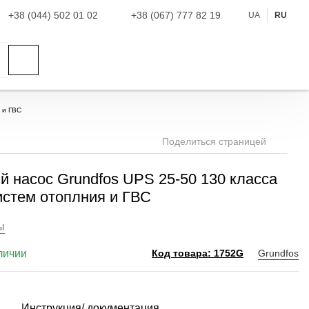
+38 (044) 502 01 02
+38 (067) 777 82 19
UA
RU
 и ГВС
Поделиться страницей
 насос Grundfos UPS 25-50 130 класса
истем отоплния и ГВС
ы
личии
Grundfos
Код товара: 1752G
Инструкция/ документация