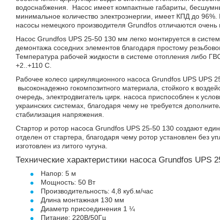
водоснабжения. Насос имеет компактные габариты, бесшумны
минимальное количество электроэнергии, имеет КПД до 96%.
насосы немецкого производителя Grundfos отличаются очень
Насос Grundfos UPS 25-50 130 мм легко монтируется в систе
демонтажа соседних элементов благодаря простому резьбов
Температура рабочей жидкости в системе отопления либо ГВ
+2..+110 С.
Рабочее колесо циркуляционного насоса Grundfos UPS UPS 2
высоконадежно гокомпозитного материала, стойкого к воздей
очередь, электродвигатель цирк. насоса приспособлен к усло
украинских системах, благодаря чему не требуется дополните
стабилизация напряжения.
Стартор и ротор насоса Grundfos UPS 25-50 130 создают един
отделен от стартера, благодаря чему ротор установлен без у
изготовлен из литого чугуна.
Технические характеристики насоса Grundfos UPS 25
Напор: 5 м
Мощность: 50 Вт
Производительность: 4,8 куб.м/час
Длина монтажная 130 мм
Диаметр присоединения 1 ¼
Питание: 220В/50Гц