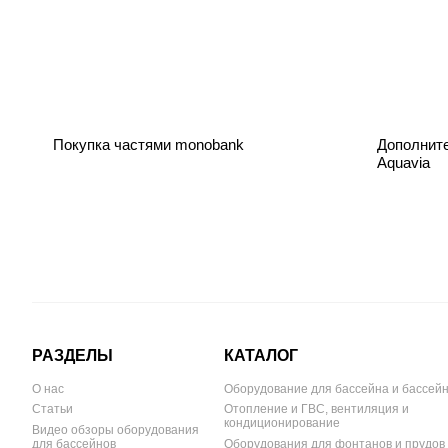
Покупка частями monobank
Дополнит
Aquavia
РАЗДЕЛЫ
КАТАЛОГ
О нас
Оборудование для бассейна и бассей
Статьи
Отопление и ГВС, вентиляция и
кондиционирование
Видео обзоры оборудования
для бассейнов
Оборудования для фонтанов и прудов