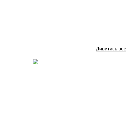
4 
Немає в наявності
Дивитись все