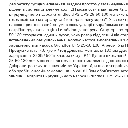
демонтажу сусідніх елементів завдяки простому загвинчуванн
рідини в системі опалення або ГВП може бути в діапазоні +2 ..
циркуляційного насоса Grundfos UPS UPS 25-50 130 мм викона
гокомпозітного матеріалу, стійкого до впливу корозії. У свою че
насоса пристосований до умов експлуатації в українських сист
потрібна додаткова зщіта і стабілізація напруги. Стартор і ро
50 130 створюють єдиний вузол, хоча ротор відділений від ста
встановлений без ущільнення. Корпус насоса виготовлений з ли
характеристики насоса Grundfos UPS 25-50 130: Агресія: 5 м П
Продуктивність: 4,8 куб.м / год Довжина монтажна 130 мм Діа
харчування: 220В / 50Гц Клас захисту: IP44 Купити циркуляці
25-50 130 mm можна в нашому інтернет магазині з доставкою п
Дніпропетровську та інших містах України. Для цього зверніт
або зробіть онлайн-замовлення на сайті і Вам обов'язково за
хвилин. Габарити циркуляційного насоса Grundfos UPS 25-50