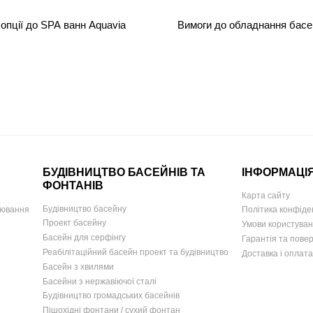
 опції до SPA ванн Aquavia
Вимоги до обладнання басе
БУДІВНИЦТВО БАСЕЙНІВ ТА
ІНФОРМАЦІ
ФОНТАНІВ
Карта сайту
Будівництво басейну
іювання
Політика конфіде
Проект басейну
Умови користува
Басейн для серфінгу
Гарантія та пове
Реабілітаційний басейн проект та будівництво
Доставка і оплата
Басейн з хвилями
Басейни з нержавіючої сталі
Будівництво громадських басейнів
Пішохідні фонтани / сухий фонтан