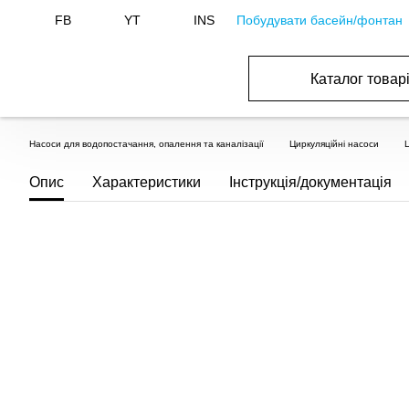
Побудувати басейн/фонтан
FB
YT
INS
Каталог товар
ОБОРУДОВАНИЕ ДЛЯ БАССЕЙНА И БА
ОТОПЛЕНИЕ И ГВС, ВЕНТИЛЯЦИЯ И КОНДИЦИОНИР
ОБОРУДОВАНИЯ ДЛЯ ФОНТАНОВ И ПРУД
ВОДОСНАБЖЕНИЕ И КАНАЛИЗАЦИЯ
Насоси для водопостачання, опалення та каналізації
Циркуляційні насоси
Опис
Характеристики
Інструкція/документація