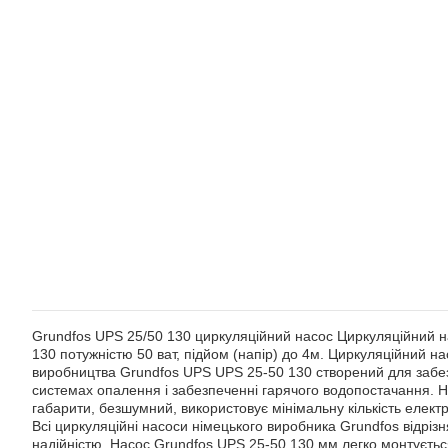
Grundfos UPS 25/50 130 циркуляційний насос Циркуляційний 
130 потужністю 50 ват, підйом (напір) до 4м. Циркуляційний на
виробництва Grundfos UPS UPS 25-50 130 створений для забез
системах опалення і забезпеченні гарячого водопостачання. Н
габарити, безшумний, використовує мінімальну кількість елект
Всі циркуляційні насоси німецького виробника Grundfos відрі
надійністю. Насос Grundfos UPS 25-50 130 мм легко монтуєтьс