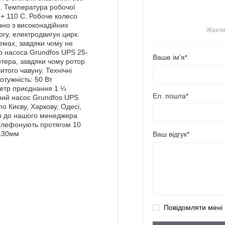
я. Температура робочої
 + 110 С. Робоче колесо
но з високонадійних
Жахли
ргу, електродвигун цирк.
емах, завдяки чому не
тор насоса Grundfos UPS 25-
Ваше ім'я*
ртера, завдяки чому ротор
того чавуну. Технічні
отужність: 50 Вт
метр приєднання 1 ¼
Ел. пошта*
йний насос Grundfos UPS
о Києву, Харкову, Одесі,
ься до нашого менеджера
телефонують протягом 10
 130мм
Ваш відгук*
Повідомляти мені 