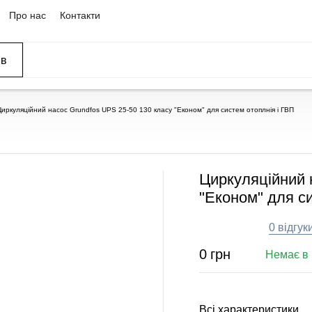
Про нас
Контакти
ів
ССЕЙНЫ
ОВАНИЕ
ОВ
Циркуляційний насос Grundfos UPS 25-50 130 класу "Економ" для систем отоплнія і ГВП
Циркуляційний 
"Економ" для си
0 відгук
0
грн
Немає в 
Всі характеристики