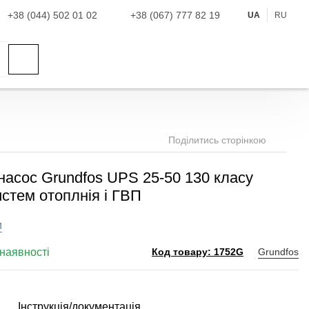
+38 (044) 502 01 02
+38 (067) 777 82 19
UA
RU
Поділитись сторінкою
насос Grundfos UPS 25-50 130 класу
стем отоплнія і ГВП
и
наявності
Grundfos
Код товару: 1752G
Інструкція/документація