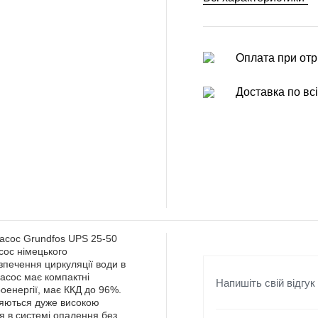
Оплата при отр
Доставка по всі
насос Grundfos UPS 25-50
сос німецького
печення циркуляції води в
асос має компактні
Напишіть свій відгук
роенергії, має ККД до 96%.
зняються дуже високою
я в системі опалення без