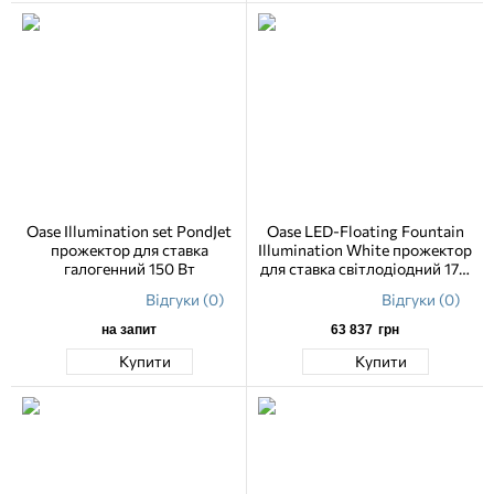
Oase Illumination set PondJet
Oase LED-Floating Fountain
прожектор для ставка
Illumination White прожектор
галогенний 150 Вт
для ставка світлодіодний 17.4
Вт
Відгуки (0)
Відгуки (0)
на запит
63 837
грн
Купити
Купити