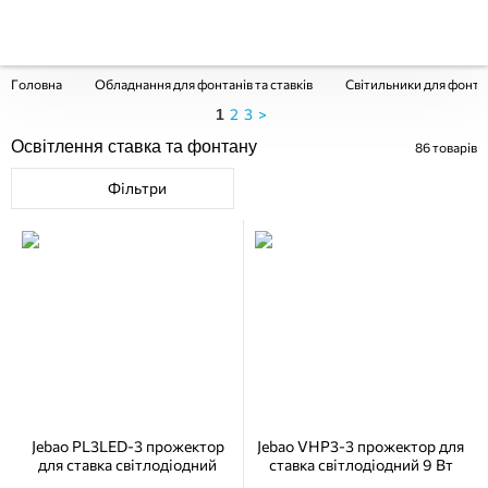
Головна
Обладнання для фонтанів та ставків
Світильники для фонтан
2
3
>
1
Освітлення ставка та фонтану
86
товарів
Фільтри
Jebao PL3LED-3 прожектор
Jebao VHP3-3 прожектор для
для ставка світлодіодний
ставка світлодіодний 9 Вт