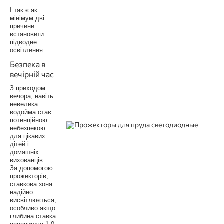
І так є як
мінімум дві
причини
встановити
підводне
освітлення:
Безпека в
вечірній час
З приходом
вечора, навіть
невелика
водойма стає
потенційною
небезпекою
для цікавих
дітей і
домашніх
вихованців.
За допомогою
прожекторів,
ставкова зона
надійно
висвітлюється,
особливо якщо
глибина ставка