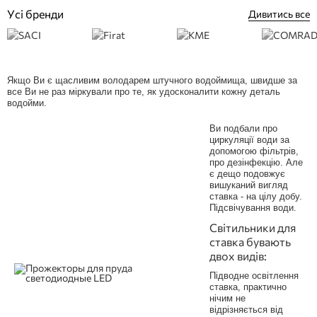
Усі бренди
Дивитись все
Якщо Ви є щасливим володарем штучного водоймища, швидше за
все Ви не раз міркували про те, як удосконалити кожну деталь
водойми.
Ви подбали про
циркуляції води за
допомогою фільтрів,
про дезінфекцію. Але
є дещо подовжує
вишуканий вигляд
ставка - на цілу добу.
Підсвічування води.
Світильники для
ставка бувають
двох видів:
Підводне освітлення
ставка, практично
нічим не
відрізняється від