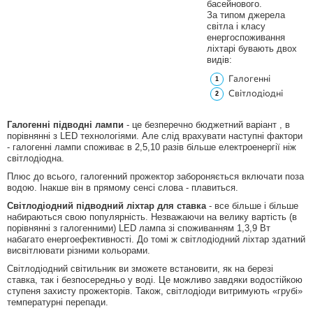
басейнового.
За типом джерела
світла і класу
енергоспоживання
ліхтарі бувають двох
видів:
Галогенні
Світлодіодні
Галогенні підводні лампи
- це безперечно бюджетний варіант , в
порівнянні з LED технологіями. Але слід врахувати наступні фактори
- галогенні лампи споживає в 2,5,10 разів більше електроенергії ніж
світлодіодна.
Плюс до всього, галогенний прожектор забороняється включати поза
водою. Інакше він в прямому сенсі слова - плавиться.
Світлодіодний підводний ліхтар для ставка
- все більше і більше
набираються свою популярність. Незважаючи на велику вартість (в
порівнянні з галогенними) LED лампа зі споживанням 1,3,9 Вт
набагато енергоефективності. До томі ж світлодіодний ліхтар здатний
висвітлювати різними кольорами.
Світлодіодний світильник ви зможете встановити, як на березі
ставка, так і безпосередньо у воді. Це можливо завдяки водостійкою
ступеня захисту прожекторів. Також, світлодіоди витримують «грубі»
температурні перепади.