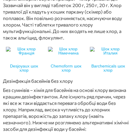
Зазвичай він у вигляді таблеток 200 г, 250 г, 20 г. Хлор
тривалої дії кладуть у кошик паркану (скімер) або
поплавок. Він повільно розчиняється, насичуючи воду
хлором. Часті таблетки тривалого хлору
мультифункціональні. До них входять не лише хлор, а
також альгіцид, флокулянт.
Desjoyaux шок
Chemoform шок
Barchemicals шок
хлор
хлор
хлор
Дезінфекція басейнів без хлору
Без сумнівів – хімія для басейнів на основі хлору визнана
кращим дезінфектантом. Але існують ряд причин, через
які все ж таки віддається перевага обробці води без
хлору. Наприклад, висока чутливість до хлорних
препаратів, ворожість до запаху хлору (навіть
незначного). Нижче ми розглянемо альтернативні хімічні
засоби для дезінфекції води у басейні: