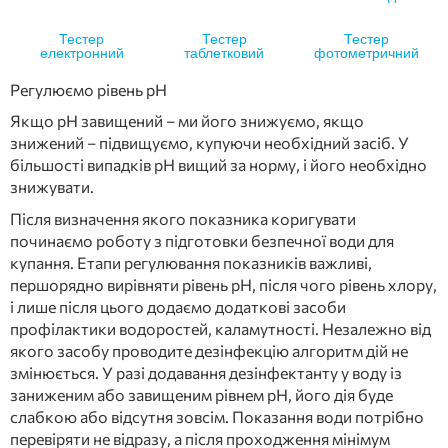
Тестер
Тестер
Тестер
електронний
таблетковий
фотометричний
Регулюємо рівень рН
Якщо рН завищений – ми його знижуємо, якщо
знижений – підвищуємо, купуючи необхідний засіб. У
більшості випадків рН вищий за норму, і його необхідно
знижувати.
Після визначення якого показника коригувати
починаємо роботу з підготовки безпечної води для
купання. Етапи регулювання показників важливі,
першорядно вирівняти рівень рН, після чого рівень хлору,
і лише після цього додаємо додаткові засоби
профілактики водоростей, каламутності. Незалежно від
якого засобу проводите дезінфекцію алгоритм дій не
змінюється. У разі додавання дезінфектанту у воду із
заниженим або завищеним рівнем рН, його дія буде
слабкою або відсутня зовсім. Показання води потрібно
перевіряти не відразу, а після проходження мінімум