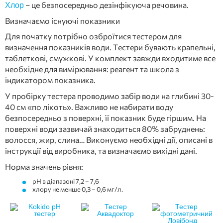
– це безпосередньо дезінфікуюча речовина.
Хлор
Визначаємо існуючі показники
Для початку потрібно озброїтися тестером для
визначення показників води. Тестери бувають крапельні,
таблеткові, смужкові. У комплект завжди входитиме все
необхідне для вимірювання: реагент та школа з
індикатором показника.
У пробірку тестера проводимо забір води на глибині 30-
40 см «по лікоть». Важливо не набирати воду
безпосередньо з поверхні, її показник буде гіршим. На
поверхні води зазвичай знаходиться 80% забруднень:
волосся, жир, слина… Виконуємо необхідні дії, описані в
інструкції від виробника, та визначаємо вихідні дані.
Норма значень рівня:
рН в діапазоні 7,2 – 7,6
хлору не менше 0,3 – 0,6 мг/л.