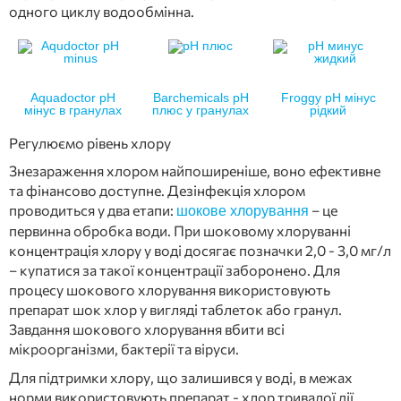
одного циклу водообмінна.
Aquadoctor рН
Barchemicals pH
Froggy pH мінус
мінус в гранулах
плюс у гранулах
рідкий
Регулюємо рівень хлору
Знезараження хлором найпоширеніше, воно ефективне
та фінансово доступне. Дезінфекція хлором
проводиться у два етапи:
– це
шокове хлорування
первинна обробка води. При шоковому хлоруванні
концентрація хлору у воді досягає позначки 2,0 - 3,0 мг/л
– купатися за такої концентрації заборонено. Для
процесу шокового хлорування використовують
препарат шок хлор у вигляді таблеток або гранул.
Завдання шокового хлорування вбити всі
мікроорганізми, бактерії та віруси.
Для підтримки хлору, що залишився у воді, в межах
норми використовують препарат - хлор тривалої дії.