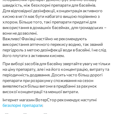
швидкість, ніж безхлорні препарати для басейнів.
Для відповідної дезінфекції, концентрація активного
кисню в мг/л має бути набагато вищою порівняно з
хлором. Більше того, такі препарати придатні для
використання в домашніх басейнах, для громадських –
вони не дозволені.
Важливо! Фахівці настійно не рекомендують
використання аптечного перекису водню, так званий
пергідроль з метою дезінфекції води в басейні. І не слід
його плутати з активним киснем.
При виборі засобів для басейну звертайте увагу не тільки
на ціну препарату, але і на його концентрацію, витрату та
періодичність додавання. Досить часто більш дорогі
препарати при розрахунку споживання на сезон
виявляються більш вигони в придбанні за рахунок
високої концентрації та меншої витрати.
Інтернет магазин ВотерСтор рекомендує наступні
:
безхлорні препарати