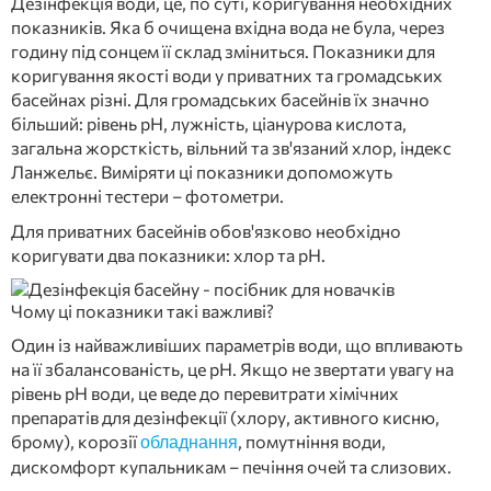
Дезінфекція води, це, по суті, коригування необхідних
показників. Яка б очищена вхідна вода не була, через
годину під сонцем її склад зміниться. Показники для
коригування якості води у приватних та громадських
басейнах різні. Для громадських басейнів їх значно
більший: рівень рН, лужність, ціанурова кислота,
загальна жорсткість, вільний та зв'язаний хлор, індекс
Ланжельє. Виміряти ці показники допоможуть
електронні тестери – фотометри.
Для приватних басейнів обов'язково необхідно
коригувати два показники: хлор та рН.
Чому ці показники такі важливі?
Один із найважливіших параметрів води, що впливають
на її збалансованість, це рН. Якщо не звертати увагу на
рівень рН води, це веде до перевитрати хімічних
препаратів для дезінфекції (хлору, активного кисню,
брому), корозії
, помутніння води,
обладнання
дискомфорт купальникам – печіння очей та слизових.