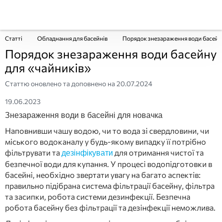
Статті
Обладнання для басейнів
Порядок знезараження води басейн
Порядок знезараження води басейну
для «чайників»
Статтю оновлено та доповнено на
20.07.2024
19.06.2023
Знезараження води в басейні для новачка
Наповнивши чашу водою, чи то вода зі свердловини, чи
міського водоканалу у будь-якому випадку її потрібно
фільтрувати та
для отримання чистої та
дезінфікувати
безпечної води для купання. У процесі водопідготовки в
басейні, необхідно звертати увагу на багато аспектів:
правильно підібрана система фільтрації басейну, фільтра
та засипки, робота системи дезинфекції. Безпечна
робота басейну без фільтрації та дезінфекції неможлива.