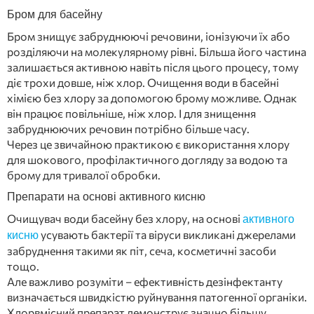
Бром для басейну
Бром знищує забруднюючі речовини, іонізуючи їх або
розділяючи на молекулярному рівні. Більша його частина
залишається активною навіть після цього процесу, тому
діє трохи довше, ніж хлор. Очищення води в басейні
хімією без хлору за допомогою брому можливе. Однак
він працює повільніше, ніж хлор. І для знищення
забруднюючих речовин потрібно більше часу.
Через це звичайною практикою є використання хлору
для шокового, профілактичного догляду за водою та
брому для тривалої обробки.
Препарати на основі активного кисню
Очищувач води басейну без хлору, на основі
активного
усувають бактерії та віруси викликані джерелами
кисню
забруднення такими як піт, сеча, косметичні засоби
тощо.
Але важливо розуміти – ефективність дезінфектанту
визначається швидкістю руйнування патогенної органіки.
Хлорвмісний препарат демонструє значно більшу