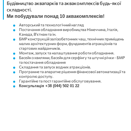
Будівництво аквапарків та аквакомплексів будь-якої
складності.
Ми побудували понад 10 аквакомплексів!
Авторський та технологічний нагляд
Постачання обладнання виробництва Німеччина, Італія,
Канада, В'єтнам та ін.
БМР конструкцій залізобетонних чаш, технічних приміщень
малих архітектурних форм, фундаментів атракціонів та
стартових майданчиків.
Монтаж, запуск та налаштування роботи обладнання.
Басейн з хвилями, басейн для серфінгу та штучні річки - БМР
та постачання обладнання
Складання та запуск водних атракціонів.
Програмне та апаратне рішення фінансової автоматизації та
контролю доступу.
Гарантійне та пост гарантійне обслуговування.
Консультація +38 (044) 502 01 22