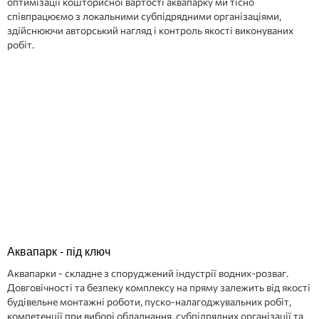
оптимізації кошторисної вартості аквапарку ми тісно
співпрацюємо з локальними субпідрядними організаціями,
здійснюючи авторський нагляд і контроль якості виконуваних
робіт.
Аквапарк - під ключ
Аквапарки - складне з споруджений індустрії водних-розваг.
Довговічності та безпеку комплексу на пряму залежить від якості
будівельне монтажні роботи, пуско-налагоджувальних робіт,
компетенції при виборі обладнання, субпідрядних організації та