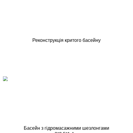
Реконструкція критого басейну
Басейн з гідромасажними шезлонгами