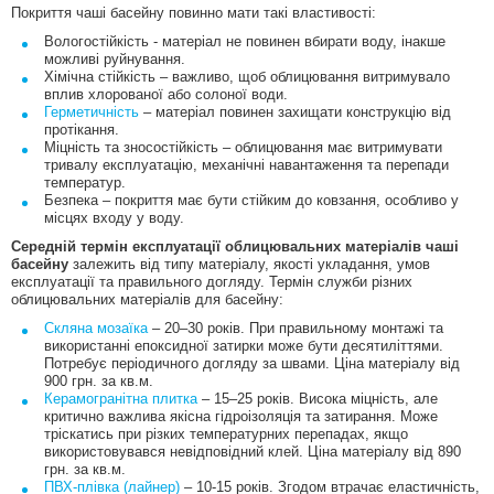
Покриття чаші басейну повинно мати такі властивості:
Вологостійкість - матеріал не повинен вбирати воду, інакше
можливі руйнування.
Хімічна стійкість – важливо, щоб облицювання витримувало
вплив хлорованої або солоної води.
Герметичність
– матеріал повинен захищати конструкцію від
протікання.
Міцність та зносостійкість – облицювання має витримувати
тривалу експлуатацію, механічні навантаження та перепади
температур.
Безпека – покриття має бути стійким до ковзання, особливо у
місцях входу у воду.
Середній термін експлуатації облицювальних матеріалів чаші
басейну
залежить від типу матеріалу, якості укладання, умов
експлуатації та правильного догляду. Термін служби різних
облицювальних матеріалів для басейну:
Скляна мозаїка
– 20–30 років. При правильному монтажі та
використанні епоксидної затирки може бути десятиліттями.
Потребує періодичного догляду за швами. Ціна матеріалу від
900 грн. за кв.м.
Керамогранітна плитка
– 15–25 років. Висока міцність, але
критично важлива якісна гідроізоляція та затирання. Може
тріскатись при різких температурних перепадах, якщо
використовувався невідповідний клей. Ціна матеріалу від 890
грн. за кв.м.
ПВХ-плівка (лайнер)
– 10-15 років. Згодом втрачає еластичність,