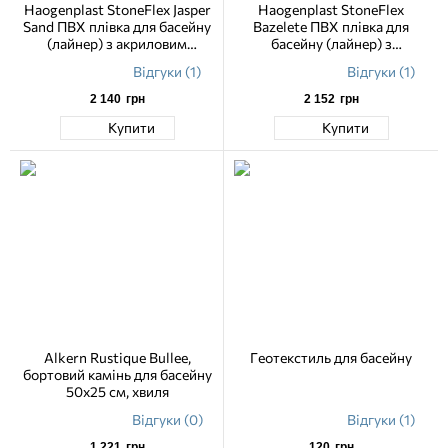
Haogenplast StoneFlex Jasper
Haogenplast StoneFlex
Sand ПВХ плівка для басейну
Bazelete ПВХ плівка для
(лайнер) з акриловим
басейну (лайнер) з
лаковим покриттям 1,65 м
акриловим лаковим
Відгуки (1)
Відгуки (1)
покриттям 1,65 м
2 140
грн
2 152
грн
Купити
Купити
Alkern Rustique Bullee,
Геотекстиль для басейну
бортовий камінь для басейну
50х25 см, хвиля
Відгуки (0)
Відгуки (1)
1 221
грн
120
грн