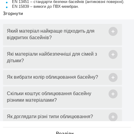
EN 13451 – стандарти безпеки басейнів (антиковзні поверхні).
EN 15839 – вимоги до ПВХ-мембран.
+
Який матеріал найкраще підходить для
відкритих басейнів?
+
Які матеріали найбезпечніші для сімей з
дітьми?
+
Як вибрати колір облицювання басейну?
+
Скільки коштує облицювання басейну
різними матеріалами?
+
Як доглядати різні типи облицювання?
+
Чи впливає колір облицювання на
Розділи