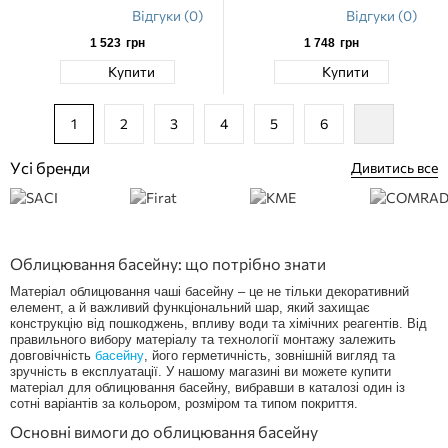
Відгуки (0)
Відгуки (0)
1 523
грн
1 748
грн
Купити
Купити
1
2
3
4
5
6
Усі бренди
Дивитись все
Облицювання басейну: що потрібно знати
Матеріал облицювання чаші басейну – це не тільки декоративний
елемент, а й важливий функціональний шар, який захищає
конструкцію від пошкоджень, впливу води та хімічних реагентів. Від
правильного вибору матеріалу та технології монтажу залежить
довговічність
басейну
, його герметичність, зовнішній вигляд та
зручність в експлуатації. У нашому магазині ви можете купити
матеріал для облицювання басейну, вибравши в каталозі один із
сотні варіантів за кольором, розміром та типом покриття.
Основні вимоги до облицювання басейну