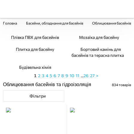
Головна
Басейни, обладнання для басейнів
Облицювання басейнів
Плівка ПВХ для басейнів
Мозаїка для басейну
Плитка для басейну
Бортовий камінь для
басейнів та терасна плитка
Будівельна хімія
2
3
4
5
6
7
8
9
10
11
...
26
27
>
1
Облицювання басейнів та гідроізоляція
834
товарів
Фільтри