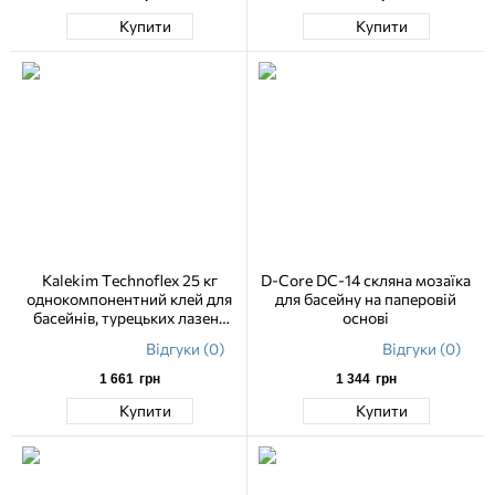
Купити
Купити
Kalekim Technoflex 25 кг
D-Core DC-14 скляна мозаїка
однокомпонентний клей для
для басейну на паперовій
басейнів, турецьких лазень
основі
(білий)
Відгуки (0)
Відгуки (0)
1 661
грн
1 344
грн
Купити
Купити