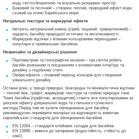
воду світло-блакитною та візуально розширює простір.
Бежевий та пісочний – створює теплий, природний ефект води,
схожий на пляжі Карибського моря.
Натуральні текстури та мармурові ефекти
Імітують натуральний камінь (сірий, піщаний, травертиновий) –
надають басейну природної естетики та ексклюзивності.
Мармурові відтінки з м'якими кольоровими переходами –
популярні в преміальних басейнах.
Незвичайні та дизайнерські рішення
Перламутрові та голографічні мозаїки – гра світла робить
басейн розкішним із поєднанням з елементами інтер'єру та
дизайну у подібному стилі.
Омбре-ефекти – плавний перехід кольорів для створення
унікального дизайну.
Останні роки, у тренді природні, благородні та мінімалістичні відтінки
– теплий беж, графіт, мармурові текстури та глибокі природні тони.
Темні басейни (графітові, антрацитові) стають все популярнішими за
рахунок ефекту дзеркальної води та стильного сучасного
вигляду.Перед тим як купити облицювання для басейну
рекомендуємо перевірити матеріал на відповідність вимогам
європейських стандартів для облицювання басейнів
EN 12004 – стандарти клейових складів для басейнів.
EN 13888 – вимоги до затирання (водостійкість, стійкість до
хімії).