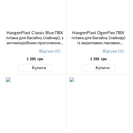
HaogenPlast Classic Blue ПВХ
HaogenPlast OgenFlex ПВХ
плівка для басейну (лайнер), з
плівка для басейну (лайнер)
антимікробним просоченням
із акриловим лаковим
2,05 м
покриттям 1,65 м
Відгуки (0)
Відгуки (0)
1 395
грн
1 395
грн
Купити
Купити