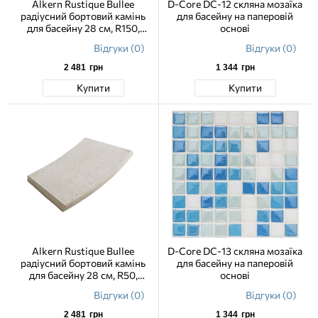
Alkern Rustique Bullee
D-Core DC-12 скляна мозаїка
радіусний бортовий камінь
для басейну на паперовій
для басейну 28 см, R150,
основі
внутрішній
Відгуки (0)
Відгуки (0)
2 481
грн
1 344
грн
Купити
Купити
Alkern Rustique Bullee
D-Core DC-13 скляна мозаїка
радіусний бортовий камінь
для басейну на паперовій
для басейну 28 см, R50,
основі
внутрішній
Відгуки (0)
Відгуки (0)
2 481
грн
1 344
грн