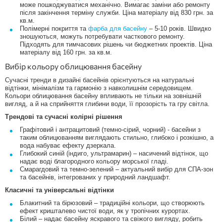
може пошкоджуватися механічно. Вимагає заміни або ремонту
після закінчення терміну служби. Ціна матеріалу від 830 грн. за
кв.м.
Полімерні покриття та
фарба для басейну
– 5-10 років. Швидко
зношуються, можуть потребувати часткового ремонту.
Підходять для тимчасових рішень чи бюджетних проектів. Ціна
матеріалу від 160 грн. за кв.м.
Вибір кольору облицювання басейну
Сучасні тренди в дизайні басейнів орієнтуються на натуральні
відтінки, мінімалізм та гармонію з навколишнім середовищем.
Кольори облицювання басейну впливають не тільки на зовнішній
вигляд, а й на сприйняття глибини води, її прозорість та гру світла.
Трендові та сучасні колірні рішення
Графітовий і антрацитовий (темно-сірий, чорний) - басейни з
таким облицюванням виглядають стильно, глибоко і розкішно, а
вода набуває ефекту дзеркала.
Глибокий синій (індиго, ультрамарин) – насичений відтінок, що
надає воді благородного кольору морської гладі.
Смарагдовий та темно-зелений – актуальний вибір для СПА-зон
та басейнів, інтегрованих у природний ландшафт.
Класичні та універсальні відтінки
Блакитний та бірюзовий – традиційні кольори, що створюють
ефект кришталево чистої води, як у тропічних курортах.
Білий – надає басейну яскравого та свіжого вигляду, робить