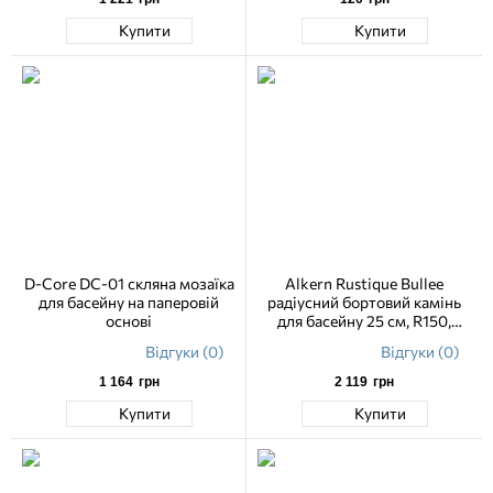
Купити
Купити
D-Core DC-01 скляна мозаїка
Alkern Rustique Bullee
для басейну на паперовій
радіусний бортовий камінь
основі
для басейну 25 см, R150,
хвиля
Відгуки (0)
Відгуки (0)
1 164
грн
2 119
грн
Купити
Купити