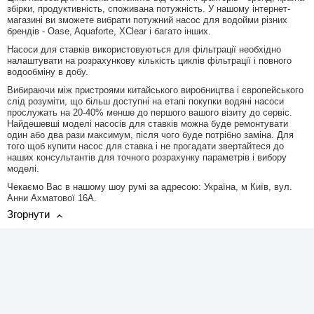
збірки, продуктивність, споживана потужність. У нашому інтернет-
магазині ви зможете вибрати потужний насос для водойми різних
брендів - Oase, Aquaforte, XClear і багато інших.
Насоси для ставків використовуються для фільтрації необхідно
налаштувати на розрахункову кількість циклів фільтрації і повного
водообміну в добу.
Вибираючи між пристроями китайського виробництва і європейського
слід розуміти, що більш доступні на етапі покупки водяні насоси
прослужать на 20-40% менше до першого вашого візиту до сервіс.
Найдешевші моделі насосів для ставків можна буде ремонтувати
один або два рази максимум, після чого буде потрібно заміна. Для
того щоб купити насос для ставка і не прогадати звертайтеся до
наших консультантів для точного розрахунку параметрів і вибору
моделі.
Чекаємо Вас в нашому шоу румі за адресою: Україна, м Київ, вул.
Анни Ахматової 16А.