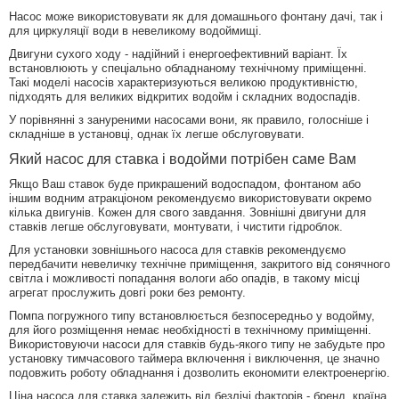
Насос може використовувати як для домашнього фонтану дачі, так і
для циркуляції води в невеликому водоймищі.
Двигуни сухого ходу - надійний і енергоефективний варіант. Їх
встановлюють у спеціально обладнаному технічному приміщенні.
Такі моделі насосів характеризуються великою продуктивністю,
підходять для великих відкритих водойм і складних водоспадів.
У порівнянні з зануреними насосами вони, як правило, голосніше і
складніше в установці, однак їх легше обслуговувати.
Який насос для ставка і водойми потрібен саме Вам
Якщо Ваш ставок буде прикрашений водоспадом, фонтаном або
іншим водним атракціоном рекомендуємо використовувати окремо
кілька двигунів. Кожен для свого завдання. Зовнішні двигуни для
ставків легше обслуговувати, монтувати, і чистити гідроблок.
Для установки зовнішнього насоса для ставків рекомендуємо
передбачити невеличку технічне приміщення, закритого від сонячного
світла і можливості попадання вологи або опадів, в такому місці
агрегат прослужить довгі роки без ремонту.
Помпа погружного типу встановлюється безпосередньо у водойму,
для його розміщення немає необхідності в технічному приміщенні.
Використовуючи насоси для ставків будь-якого типу не забудьте про
установку тимчасового таймера включення і виключення, це значно
подовжить роботу обладнання і дозволить економити електроенергію.
Ціна насоса для ставка залежить від безлічі факторів - бренд, країна