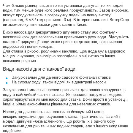
Чим більше різниця висоти точки установки двигуна і точки подачі
води, тим менше буде його реальна продуктивність. Завод виробник,
вказує продуктивність з розрахунку подачі на певну висоту
(наприклад, 6 м3 / год при висоті 3 м). В інтернет магазині ВотерСтор
ви зможете купити насоси для ставків в Києві.
Вибір насоса для декоративного штучного ставу або фонтану -
важливий крок для забезпечення правильного руху води. Відсутність
належної циркуляції води може привести до застою, накопичення
водоростей і появи комарів.
Для ставка з рибою, рослинами важливо, щоб вода була здоровою
місцем існування, рівномірно розподілені рівні кисню та інших
поживних речовин.
Види насосів для ставкової води:
Занурювальні для дачного садового фонтана і ставків
На сухому ходу, також відомі як відцентрові насоси
Занурювальні маленькі насоси призначені для повного занурення в
воду в найглибшій частині ставка. Як правило, погружная модель
характеризується як міні насос для ставка. Вони прості в установці і
іноді є більш економічним рішенням для невеликих ставків.
Насос для дачного ставка практично безшумний і може
використовуватися для осушення ставка. Практично всі заглибні
моделі двигунів «безмасленного», що робить їх з одного боку
безпечними для риб та інших водних тварин, але з іншого боку менш
надійними.