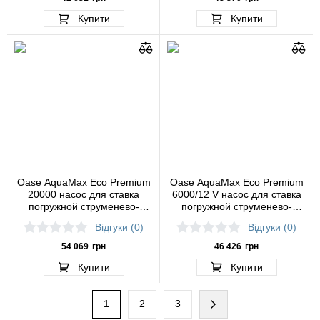
Купити
Купити
Oase AquaMax Eco Premium
Oase AquaMax Eco Premium
20000 насос для ставка
6000/12 V насос для ставка
погружной струменево-
погружной струменево-
каскадний
каскадний
Відгуки (0)
Відгуки (0)
54 069
грн
46 426
грн
Купити
Купити
1
2
3