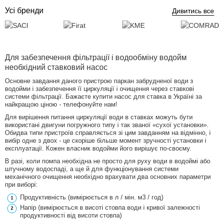
Усі бренди
Дивитись все
Для забезпечення фільтрації і водообміну водойм
необхідний ставковий насос
Основне завдання даного пристрою паркан забрудненої води з
водойми і забезпечення її циркуляції і очищення через ставкові
системи фільтрації. Бажаєте купити насос для ставка в Україні за
найкращою ціною - телефонуйте нам!
Для вирішення питання циркуляції води в ставках можуть бути
використані двигуни погружного типу і так званої «сухої установки».
Обидва типи пристроїв справляється зі цим завданням на відмінно, і
вибір одне з двох - це скоріше більше момент зручності установки і
експлуатації. Кожен власник водойми його вирішує по-своєму.
В разі, коли помпа необхідна не просто для руху води в водоймі або
штучному водоспаді, а ще й для функціонування системи
механічного очищення необхідно врахувати два основних параметри
при виборі:
Продуктивність (вимірюється в л / мін. м3 / год)
Напір (вимірюється в висоті стовпа води і кривої залежності
продуктивності від висоти стовпа)