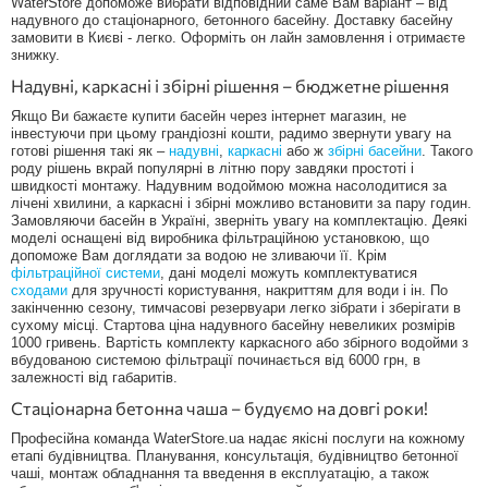
WaterStore допоможе вибрати відповідний саме Вам варіант – від
надувного до стаціонарного, бетонного басейну. Доставку басейну
замовити в Києві - легко. Оформіть он лайн замовлення і отримаєте
знижку.
Надувні, каркасні і збірні рішення – бюджетне рішення
Якщо Ви бажаєте купити басейн через інтернет магазин, не
інвестуючи при цьому грандіозні кошти, радимо звернути увагу на
готові рішення такі як –
надувні
,
каркасні
або ж
збірні басейни
. Такого
роду рішень вкрай популярні в літню пору завдяки простоті і
швидкості монтажу. Надувним водоймою можна насолодитися за
лічені хвилини, а каркасні і збірні можливо встановити за пару годин.
Замовляючи басейн в Україні, зверніть увагу на комплектацію. Деякі
моделі оснащені від виробника фільтраційною установкою, що
допоможе Вам доглядати за водою не зливаючи її. Крім
фільтраційної системи
, дані моделі можуть комплектуватися
сходами
для зручності користування, накриттям для води і ін. По
закінченню сезону, тимчасові резервуари легко зібрати і зберігати в
сухому місці. Стартова ціна надувного басейну невеликих розмірів
1000 гривень. Вартість комплекту каркасного або збірного водойми з
вбудованою системою фільтрації починається від 6000 грн, в
залежності від габаритів.
Стаціонарна бетонна чаша – будуємо на довгі роки!
Професійна команда WaterStore.ua надає якісні послуги на кожному
етапі будівництва. Планування, консультація, будівництво бетонної
чаші, монтаж обладнання та введення в експлуатацію, а також