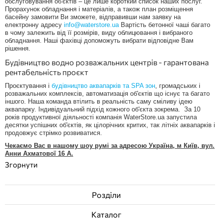
обслуговування об'єктів – це лише короткий список наших послуг.
Прорахунок обладнання і матеріалів, а також план розміщення
басейну замовити Ви зможете, відправивши нам заявку на
електронну адресу
info@waterstore.ua
Вартість бетонної чаші багато
в чому залежить від її розмірів, виду облицювання і вибраного
обладнання. Наші фахівці допоможуть вибрати відповідне Вам
рішення.
Будівництво водно розважальних центрів - гарантована
рентабельність проєкт
Проєктування і
будівництво аквапарків та SPA зон
, громадських і
розважальних комплексів, автоматизація об'єктів що існує та багато
іншого. Наша команда втілить в реальність саму сміливу ідею
аквапарку. Індивідуальний підхід кожного об'єкта зокрема. За 10
років продуктивної діяльності компанія WaterStore.ua запустила
десятки успішних об'єктів, як цілорічних критих, так літніх аквапарків і
продовжує стрімко розвиватися.
Чекаємо Вас в нашому шоу румі за адресою Україна, м Київ, вул.
Анни Ахматової 16 А.
Розділи
Каталог