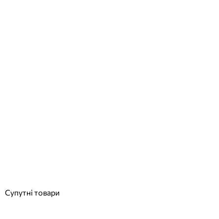
Active Pool хлор тривалої дії у таблетках 1 кг, таблетки 20 г
Відгуки (0)
602
грн
Купити
Супутні товари