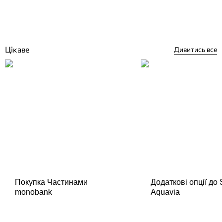
Відгуки (3)
1 162
грн
Купити
Цікаве
Дивитись все
Покупка Частинами
Додаткові опції до
monobank
Aquavia