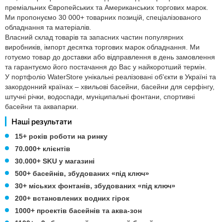
преміальних Європейських та Американських торгових марок.
Ми пропонуємо 30 000+ товарних позицій, спеціалізованого
обладнання та матеріалів.
Власний склад товарів та запасних частин популярних
виробників, імпорт десятка торгових марок обладнання. Ми
готуємо товар до доставки або відправлення в день замовлення
та гарантуємо його постачання до Вас у найкоротший термін.
У портфоліо WaterStore унікальні реалізовані об'єкти в Україні та
закордонний країнах – хвильові басейни, басейни для серфінгу,
штучні річки, водоспади, муніципальні фонтани, спортивні
басейни та аквапарки.
Наші результати
15+ років роботи на ринку
70.000+ клієнтів
30.000+ SKU у магазині
500+ басейнів, збудованих «під ключ»
30+ міських фонтанів, збудованих «під ключ»
200+ встановлених водних гірок
1000+ проектів басейнів та аква-зон