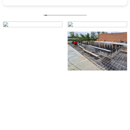
проєкту. Замовлення було оформлено та відправлено дуже
оперативно. Окрема подяка Анні за інформаційну
підтримку — її консультації під час монтажу обладнання
нам дуже допомогли. Рекомендую!