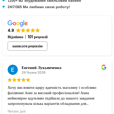
1100+ м2 збудований хвильовий басейн
24/7/365 Ми любимо свою роботу!
4.9
Відмінно
101 рецензії
написати рецензію
Евгений Лукьянченко
29 Червня 2026
Хочу висловити щиру вдячність магазину і особливо
фахівчині Анні за високий професіоналізм! Анна
неймовірно вдумливо підійшла до нашого завдання:
запропонувала кілька варіантів обладнання для
фонтанного комплексу та максимально врахувала бюджет
Читати далі