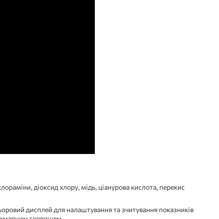
лораміни, діоксид хлору, мідь, ціанурова кислота, перекис
льоровий дисплей для налаштування та зчитування показників
а хмарним сховищем.