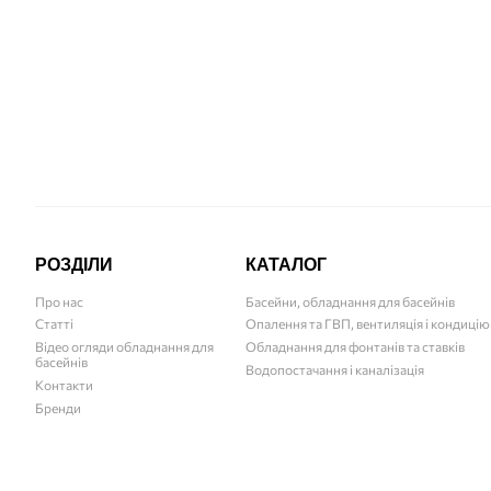
7 980
грн
РОЗДІЛИ
КАТАЛОГ
Про нас
Басейни, обладнання для басейнів
Статті
Опалення та ГВП, вентиляція і кондиці
Відео огляди обладнання для
Обладнання для фонтанів та ставків
басейнів
Водопостачання і каналізація
Контакти
Бренди