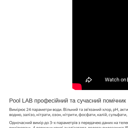
Pool LAB професійний та сучасний помічник
Вимірює 24 параметри води. Вільний та зв'язаний хлор, pH, акти
водню, залізо, нітрати, озон, нітрити, фосфати, калій, сульфати, 
Одночасний вимір до 3-х параметрів з передачею даних на теле
вимірювань. 4 довжини хвилі аналізатора, волого-пилозахист 