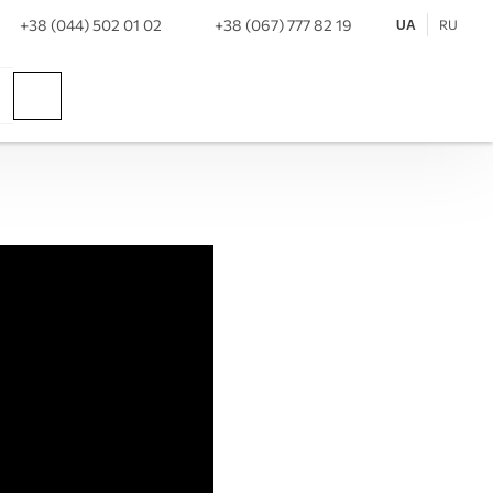
+38 (044) 502 01 02
+38 (067) 777 82 19
RU
UA