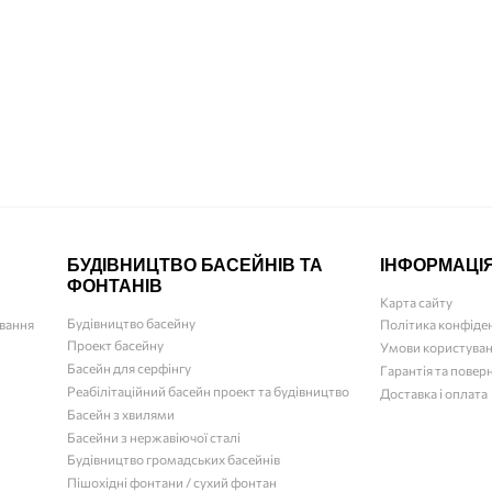
Pool Lab 1.0 фотометричний тестер для басейну
Відгуки (1)
БУДІВНИЦТВО БАСЕЙНІВ ТА
ІНФОРМАЦІ
ФОНТАНІВ
Карта сайту
Будівництво басейну
ювання
Політика конфіде
Проект басейну
Умови користува
Басейн для серфінгу
Гарантія та повер
Реабілітаційний басейн проект та будівництво
Доставка і оплата
Басейн з хвилями
Басейни з нержавіючої сталі
Будівництво громадських басейнів
Пішохідні фонтани / сухий фонтан