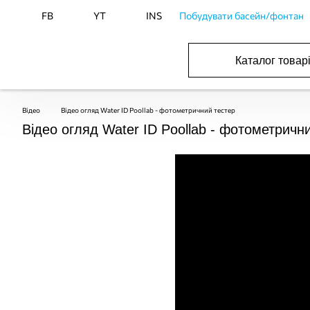
FB
YT
INS
Побудувати басейн/фонтан
Каталог товар
БАСЕЙНИ, ОБЛАДНАННЯ ДЛЯ БАСЕЙНІВ
ОПАЛЕННЯ ТА ГВП, ВЕНТИЛЯЦІЯ І КОНДИЦІЮВАННЯ
ОБЛАДНАННЯ ДЛЯ ФОНТАНІВ ТА СТАВКІВ
ВОДОПОСТАЧАННЯ І КАНАЛІЗАЦІЯ
Відео
Відео огляд Water ID Poollab - фотометричний тестер
Відео огляд Water ID Poollab - фотометричн