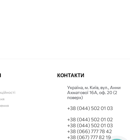
45
Купити
Я
КОНТАКТИ
Українa, м. Київ, вул., Анни
Ахматової 16А, оф. 20 (2
нційності
поверх)
ння
нення
+38 (044) 502 01 03
+38 (044) 502 01 02
+38 (044) 502 01 03
+38 (066) 777 78 42
+38 (067) 777 82 19