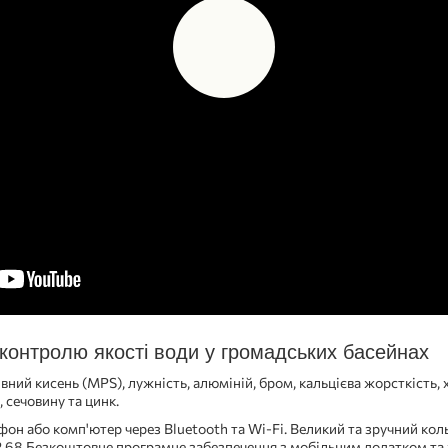
 контролю якості води у громадських басейнах
вний кисень (MPS), лужність, алюміній, бром, кальцієва жорсткість, х
, сечовину та цинк.
фон або комп'ютер через Bluetooth та Wi-Fi. Великий та зручний ко
IP 68.Безкоштовне програмне забезпечення з мобільним додатком т