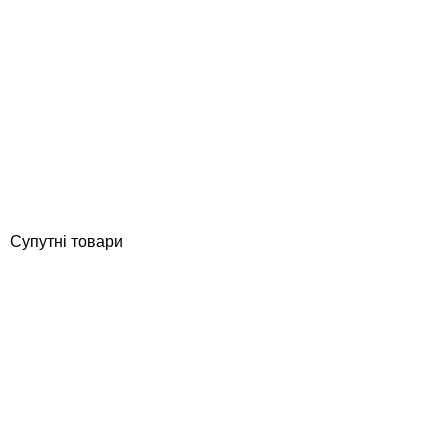
Aquazone терасна плитка Старе місто 450х300х25 мм, біла
Відгуки (0)
1 215
грн
Купити
Супутні товари