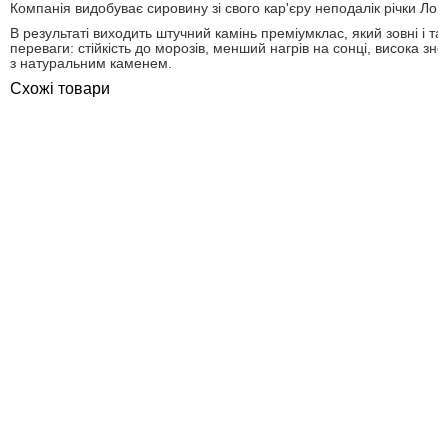
Компанія видобуває сировину зі свого кар'єру неподалік річки Ло, п
В результаті виходить штучний камінь преміумклас, який зовні і т
переваги: ​​стійкість до морозів, менший нагрів на сонці, висока зно
з натуральним каменем.
Схожі товари