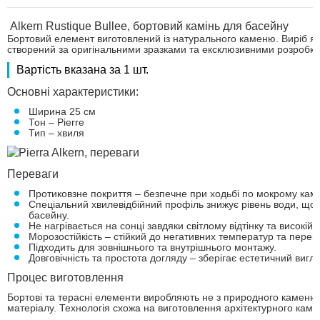
Alkern Rustique Bullee, бортовий камінь для басейну
Бортовий елемент виготовлений із натурального каменю. Виріб я
створений за оригінальними зразками та ексклюзивними розробкам
Вартість вказана за 1 шт.
Основні характеристики:
Ширина 25 см
Тон – Pierre
Тип – хвиля
Переваги
Протиковзне покриття – безпечне при ходьбі по мокрому кам
Спеціальний хвилевідбійний профіль знижує рівень води, що 
басейну.
Не нагрівається на сонці завдяки світлому відтінку та високій
Морозостійкість – стійкий до негативних температур та переп
Підходить для зовнішнього та внутрішнього монтажу.
Довговічність та простота догляду – зберігає естетичний вигл
Процес виготовлення
Бортові та терасні елементи виробляють не з природного камен
матеріалу. Технологія схожа на виготовлення архітектурного кам