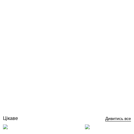
Кripsol SENA JSH і JSL передня панель для пристрою
зустрічного течії
Відгуки (0)
43 729
грн
Купити
Цікаве
Дивитись все