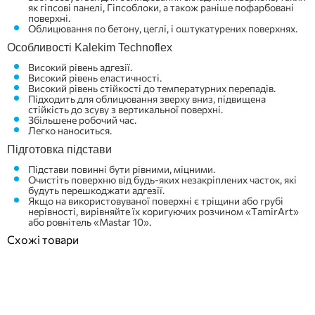
як гіпсові панелі, Гіпсоблоки, а також раніше пофарбовані
поверхні.
Облицювання по бетону, цеглі, і оштукатурених поверхнях.
Особливості Kalekim Technoflex
Високий рівень адгезії.
Високий рівень еластичності.
Високий рівень стійкості до температурних перепадів.
Підходить для облицювання зверху вниз, підвищена
стійкість до зсуву з вертикальної поверхні.
Збільшене робочий час.
Легко наноситься.
Підготовка підстави
Підстави повинні бути рівними, міцними.
Очистіть поверхню від будь-яких незакріплених часток, які
будуть перешкоджати адгезії.
Якщо на використовуваної поверхні є тріщини або грубі
нерівності, вирівняйте їх коригуючих розчином «TamirArt»
або ровнітель «Mastar 10».
Схожі товари