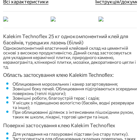
Всі характеристики
Інструкція/докуме
Kalekim Technoflex 25 кг однокомпонентний клей для
басейнів, турецьких лазень (білий)
Однокомпонентний еластичний клейовий склад на цементній
основі з високою продуктивністю. Даний склад застосовується
для укладання керамічної плитки, природного каменю,
керамограніта, клінкерної плитки, мозаїки, декоративного цегли і
тд.
Область застосування клею Kalekim Technoflex:
Облицювання морозильних і камер загартовування;
Зовнішні боку печей. Облицювання підігріваються зсередини
поверхонь (теплі підлоги);
Зовнішні роботи, благоустрій терас і садів;
У місцях з підвищеною вологістю (басейн, водні резервуари
та інше);
При облицюванні ділянок з інтенсивним пішохідним рухом,
таких як школи, лікарні, торгові центри та інше.
Поверхні застосування клею Kalekim Technoflex
Для укладання на глазуровані підстави (на стару плитку).
Застосовується для облицювання складних поверхонь, таких