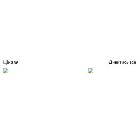
D-Core DC-04 скляна мозаїка для басейну на паперовій основі
Відгуки (0)
1 075
грн
Купити
Цікаве
Дивитись все