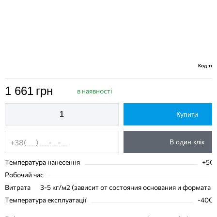
Код тов
1 661
грн
в наявності
Купити
В один клік
Температура нанесення
+5С 
Робочий час
6
Витрата
3-5 кг/м2 (зависит от состояния основания и формата п
Температура експлуатації
-40C 