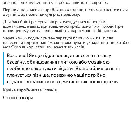
значно підвищує міцність гідроізоляційного покриття.
Перший шар висихає приблизно 4 години, після чого наноситься
другий шар перпендикулярно першому.
Для басейнів і резервуарів рекомендується наносити
щонайменше два шари товщиною приблизно 1 мм кожен. При
підвищеному тиску води кількість шарів можна збільшити.
Через 24–36 годин при температурі близько +20°C після
нанесення гідроізоляції можна виконувати укладання плитки або
мозаїки з використанням цементних клеїв.
Важливо! Якщо гідроізоляція нанесена на чашу
басейну, облицювання плиткою або мозаїкою
необхідно виконувати відразу. Якщо облицювання
планується пізніше, поверхню чаші потрібно
додатково захистити від механічних пошкоджень.
Країна виробництва: Іспанія.
Схожі товари