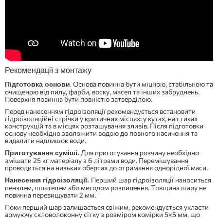
Рекомендації з монтажу
. Основа повинна бути міцною, стабільною та
Підготовка основи
очищеною від пилу, фарби, воску, масел та інших забруднень.
Поверхня повинна бути повністю затверділою.
Перед нанесенням гідроізоляції рекомендується встановити
гідроізоляційні стрічки у критичних місцях: у кутах, на стиках
конструкцій та в місцях розташування зливів. Після підготовки
основу необхідно зволожити водою до повного насичення та
видалити надлишок води.
Для приготування розчину необхідно
Приготування суміші
.
змішати 25 кг матеріалу з 6 літрами води. Перемішування
проводиться на низьких обертах до отримання однорідної маси.
Перший шар гідроізоляції наноситься
Нанесення гідроізоляції
.
пензлем, шпателем або методом розпилення. Товщина шару не
повинна перевищувати 2 мм.
Поки перший шар залишається свіжим, рекомендується укласти
армуючу скловолоконну сітку з розміром комірки 5×5 мм, що