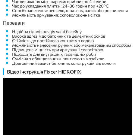
Час висихання між шарами: приблизно 4 години
Час до укладання плитки: 24–36 годин при +20°C
Спосіб нанесення: пензель, шпатель, валик або розпилення
Можливість армування: скловолоконна сітка
Переваги
Надійна гідроізоляція чаші басейну
Висока адгезія до бетонних та цементних основ
Стійкість до постійного контакту з водою
Можливість нанесення ручним або механізованим способом
Підвищена міцність при армуванні склосіткою
Підходить для внутрішніх і зовнішніх робіт
Сумісна з облицюванням плиткою та мозаїкою
Довговічний захист бетонних конструкцій від вологи
Відео інструкція Fixcer HIDROFIX