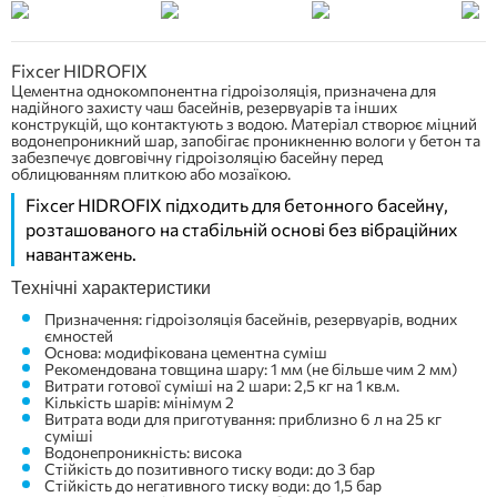
Fixcer HIDROFIX
Цементна однокомпонентна гідроізоляція, призначена для
надійного захисту чаш басейнів, резервуарів та інших
конструкцій, що контактують з водою. Матеріал створює міцний
водонепроникний шар, запобігає проникненню вологи у бетон та
забезпечує довговічну гідроізоляцію басейну перед
облицюванням плиткою або мозаїкою.
Fixcer HIDROFIX підходить для бетонного басейну,
розташованого на стабільній основі без вібраційних
навантажень.
Технічні характеристики
Призначення: гідроізоляція басейнів, резервуарів, водних
ємностей
Основа: модифікована цементна суміш
Рекомендована товщина шару: 1 мм (не більше чим 2 мм)
Витрати готової суміші на 2 шари: 2,5 кг на 1 кв.м.
Кількість шарів: мінімум 2
Витрата води для приготування: приблизно 6 л на 25 кг
суміші
Водонепроникність: висока
Стійкість до позитивного тиску води: до 3 бар
Стійкість до негативного тиску води: до 1,5 бар