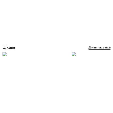
Водоспад для басейну "Лотос"
Відгуки (1)
23 358
грн
Купити
Цікаве
Дивитись все