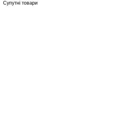
Супутні товари
ПОКУПКА ЧАСТИНАМИ
ПОКУПКА ЧАСТИНАМИ