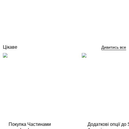
Насос Emaux SR20, 27 м3/год, 1,8 кВт, 400 В
Відгуки (0)
37 490
грн
Купити
Цікаве
Дивитись все
Покупка Частинами
Додаткові опції до