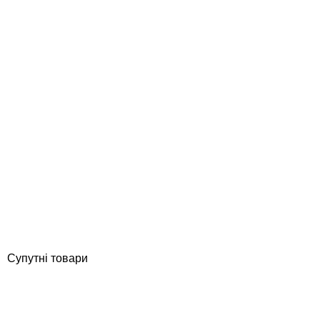
Fixcer Impertot Super-Flexible цементна двокомпонентна
гідроізоляція для басейну, 32 кг
Відгуки (0)
10 294
грн
Купити
Супутні товари