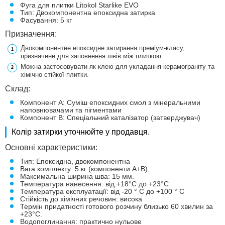
Фуга для плитки Litokol Starlike EVO
Тип: Двокомпонентна епоксидна затирка
Фасування: 5 кг
Призначення:
Двокомпонентне епоксидне затирання преміум-класу,
призначене для заповнення швів між плиткою.
Можна застосовувати як клею для укладання керамограніту та
хімічно стійкої плитки.
Склад:
Компонент А: Суміш епоксидних смол з мінеральними
наповнювачами та пігментами
Компонент В: Спеціальний каталізатор (затверджувач)
Колір затирки уточнюйте у продавця.
Основні характеристики:
Тип: Епоксидна, двокомпонентна
Вага комплекту: 5 кг (компоненти A+B)
Максимальна ширина шва: 15 мм.
Температура нанесення: від +18°C до +23°C
Температура експлуатації: від -20 ° C до +100 ° C
Стійкість до хімічних речовин: висока
Термін придатності готового розчину близько 60 хвилин за
+23°С.
Водопоглинання: практично нульове