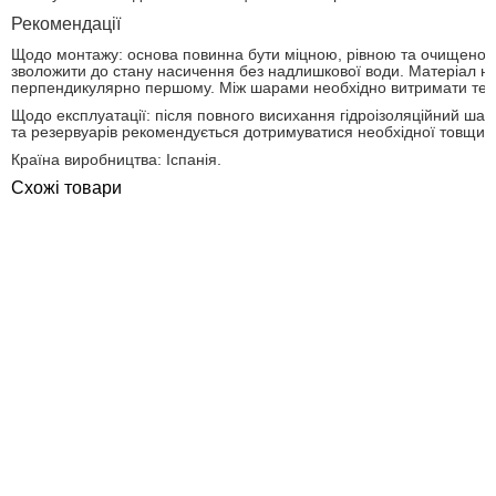
Рекомендації
Щодо монтажу: основа повинна бути міцною, рівною та очищеною 
зволожити до стану насичення без надлишкової води. Матеріал 
перпендикулярно першому. Між шарами необхідно витримати техно
Щодо експлуатації: після повного висихання гідроізоляційний шар
та резервуарів рекомендується дотримуватися необхідної товщин
Країна виробництва: Іспанія.
Схожі товари