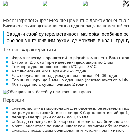
Fixcer Impertot Super-Flexible цементна двокомпонентна гі
Високоеластична двокомпонентна гідроізоляція на цементній основ
Завдяки своїй супереластичності матеріал особливо рек
або зон з інтенсивним рухом, де можливі вібрації ґрунту
Технічні характеристики
Форма випуску: порошковий та рідкий компонент. Вага готової
Витрата: 2,5 кг/м² при нанесенні двох шарів по 1 мм
Температура нанесення: від +5°C до +35°C
Час висихання між шарами: 4–5 годин
Час очікування перед укладанням плитки: 24–36 годин
Товщина шару: до 1 мм на один шар (рекомендується мініму
Життєздатність суміші: близько 2 годин
Переваги
супереластична гідроізоляція для басейнів, резервуарів і вод
витримує позитивний тиск води до 3 бар та негативний до 1,5
перекриває тріщини основи до 0,75 мм
стійка до впливу солей, хлорованої води та слабокислого се
може наноситися пензлем, шпателем, валиком або методом 
сумісна з подальшим облицюванням керамічною плиткою