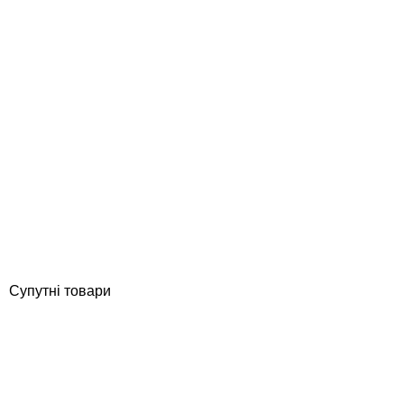
Fixcer Impertot Super-Flexible цементна двокомпонентна
гідроізоляція для басейну, 32 кг
Відгуки (0)
10 294
грн
Купити
Супутні товари