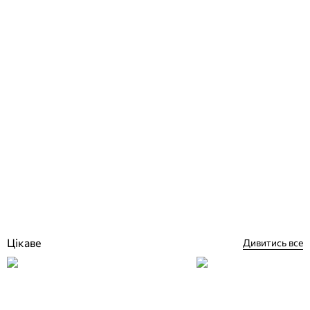
Кripsol SENA JSH і JSL передня панель для пристрою зустрічного
течії
Відгуки (0)
43 729
грн
Купити
Цікаве
Дивитись все