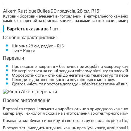
Alkern Rustique Bullee 90 градусів, 28 см, R15
Кутовий бортовий елемент виготовлений із натурального каменю.
камінь, створений за оригінальними зразками та ексклюзивними ро
Вартість вказана за 1 шт.
Основні характеристики:
Ширина 28 см, радіус – R15
Тон – Pierre
Переваги
Протиковзне покриття – безпечне при ходьбі по мокрому каме
Не нагрівається на сонці завдяки світлому відтінку та високій
Морозостійкість – стійкий до негативних температур та переп
Підходить для зовнішнього та внутрішнього монтажу.
Довговічність та простота догляду – зберігає естетичний вигл
Процес виготовлення
Бортові та терасні елементи виробляють не з природного каменю
матеріалу. Технологія схожа на виготовлення архітектурного каме
Компанія видобуває сировину зі свого кар'єру неподалік річки Ло, п
В результаті виходить штучний камінь преміум-класу, який зовні і