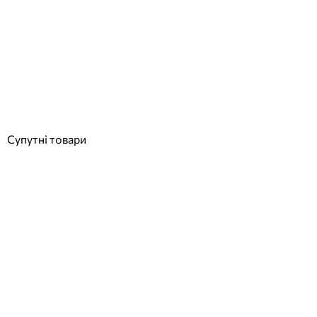
Aquazone терасна плитка Старе місто 450х300х25 мм, біла
Відгуки (0)
1 215
грн
Купити
Супутні товари