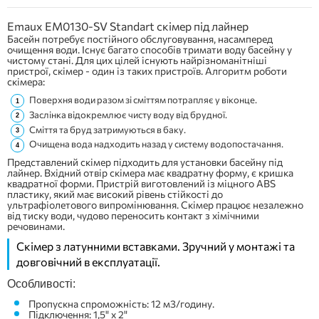
Emaux EM0130-SV Standart скімер під лайнер
Басейн потребує постійного обслуговування, насамперед
очищення води. Існує багато способів тримати воду басейну у
чистому стані. Для цих цілей існують найрізноманітніші
пристрої, скімер - один із таких пристроїв. Алгоритм роботи
скімера:
Поверхня води разом зі сміттям потрапляє у віконце.
Заслінка відокремлює чисту воду від брудної.
Сміття та бруд затримуються в баку.
Очищена вода надходить назад у систему водопостачання.
Представлений скімер підходить для установки басейну під
лайнер. Вхідний отвір скімера має квадратну форму, є кришка
квадратної форми. Пристрій виготовлений із міцного ABS
пластику, який має високий рівень стійкості до
ультрафіолетового випромінювання. Скімер працює незалежно
від тиску води, чудово переносить контакт з хімічними
речовинами.
Скімер з латунними вставками. Зручний у монтажі та
довговічний в експлуатації.
Особливості:
Пропускна спроможність: 12 м3/годину.
Підключення: 1,5" x 2"