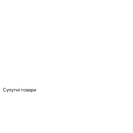
Intex 28000 навісний скімер для басейну
Відгуки (0)
1 384
грн
Купити
Супутні товари