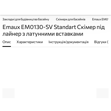
Закладні для будівництва басейну
Скімери для басейнів
Emaux EM0130
Emaux EM0130-SV Standart Скімер під
лайнер з латунними вставками
Опис
Характеристики
Інструкція/документація
Відгуки (0