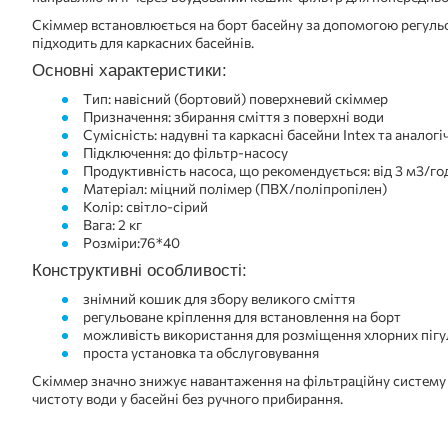
Скіммер встановлюється на борт басейну за допомогою регульо
підходить для каркасних басейнів.
Основні характеристики:
Тип: навісний (бортовий) поверхневий скіммер
Призначення: збирання сміття з поверхні води
Сумісність: надувні та каркасні басейни Intex та аналогі
Підключення: до фільтр-насосу
Продуктивність насоса, що рекомендується: від 3 м3/го
Матеріал: міцний полімер (ПВХ/поліпропілен)
Колір: світло-сірий
Вага: 2 кг
Розміри:76*40
Конструктивні особливості:
знімний кошик для збору великого сміття
регульоване кріплення для встановлення на борт
можливість використання для розміщення хлорних пігу
проста установка та обслуговування
Скіммер значно знижує навантаження на фільтраційну систему
чистоту води у басейні без ручного прибирання.