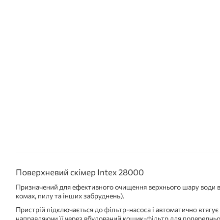
Поверхневий скімер Intex 28000
Призначений для ефективного очищення верхнього шару води в б
комах, пилу та інших забруднень).
Пристрій підключається до фільтр-насоса і автоматично втягує 
направляючи її через вбудований кошик-фільтр для попереднь