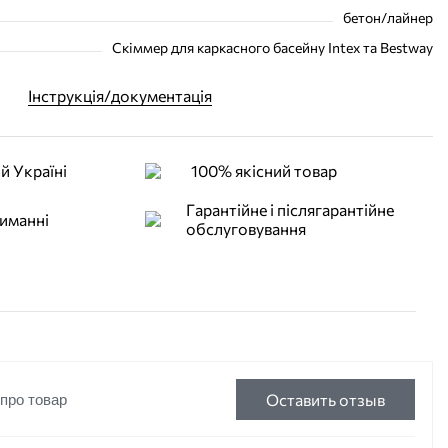
бетон/лайнер
Скіммер для каркасного басейну Intex та Bestway
Інструкція/документація
й Україні
100% якісний товар
Гарантійне і післягарантійне
иманні
обслуговування
Оставить отзыв
 про товар