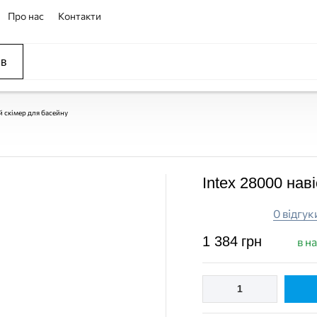
Про нас
Контакти
ів
й скімер для басейну
Intex 28000 нав
0 відгук
1 384
грн
в н