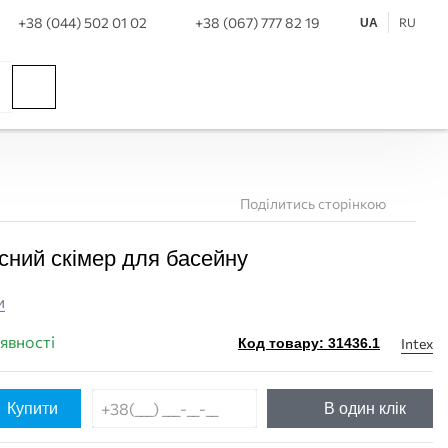
+38 (044) 502 01 02
+38 (067) 777 82 19
RU
UA
Поділитись сторінкою
існий скімер для басейну
и
аявності
Intex
Код товару: 31436.1
Купити
В один клік