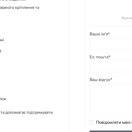
ваного кріплення та
Жахли
Ваше ім'я*
чні
д
Ел. пошта*
Ваш відгук*
лок
 та допомагає підтримувати
Повідомляти мені 