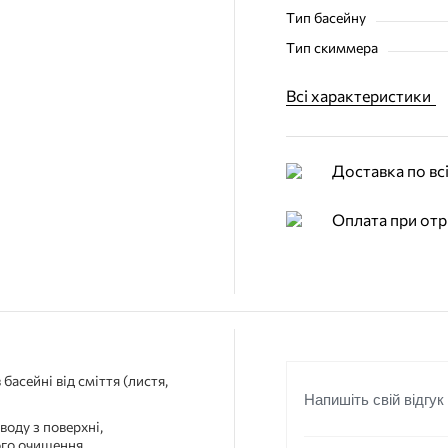
Тип басейну
Тип скиммера
Всі характеристики
Доставка по всі
Оплата при отр
асейні від сміття (листя,
Напишіть свій відгук
воду з поверхні,
ого очищення.