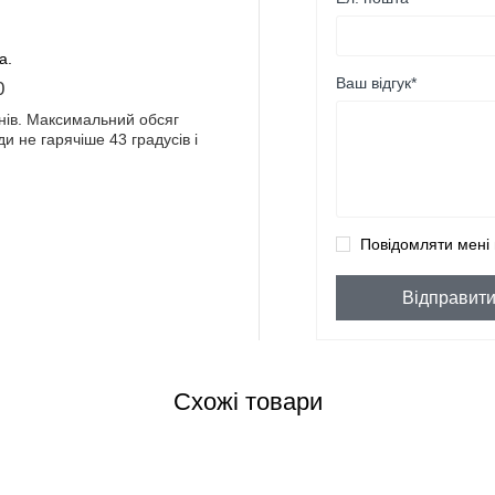
а.
Ваш відгук*
0
нів. Максимальний обсяг
и не гарячіше 43 градусів і
Повідомляти мені 
Відправит
Схожі товари