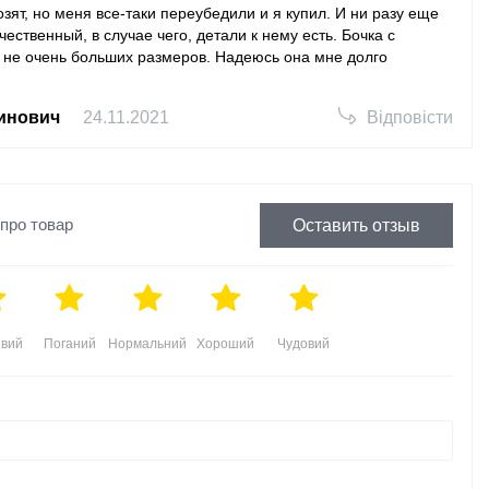
озят, но меня все-таки переубедили и я купил. И ни разу еще
ественный, в случае чего, детали к нему есть. Бочка с
 не очень больших размеров. Надеюсь она мне долго
инович
24.11.2021
Відповісти
 про товар
Оставить отзыв
вий
Поганий
Нормальний
Хороший
Чудовий