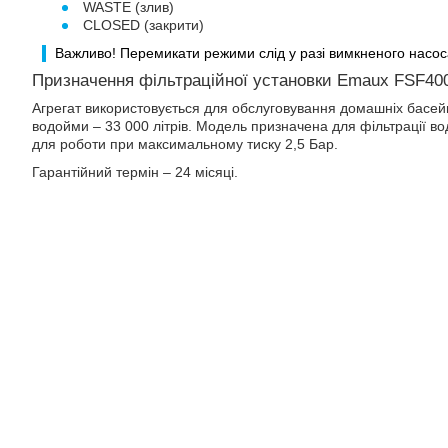
WASTE (злив)
CLOSED (закрити)
Важливо! Перемикати режими слід у разі вимкненого насос
Призначення фільтраційної установки Emaux FSF40
Агрегат використовується для обслуговування домашніх басей
водойми – 33 000 літрів. Модель призначена для фільтрації вод
для роботи при максимальному тиску 2,5 Бар.
Гарантійний термін – 24 місяці.
ПОКУПКА ЧАСТИНАМИ
ПОКУПКА ЧАСТИНАМИ