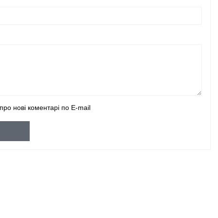
про нові коментарі по E-mail
и
П
П