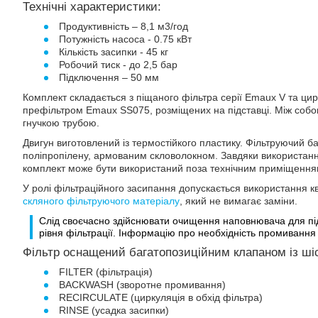
Технічні характеристики:
Продуктивність – 8,1 м3/год
Потужність насоса - 0.75 кВт
Кількість засипки - 45 кг
Робочий тиск - до 2,5 бар
Підключення – 50 мм
Комплект складається з піщаного фільтра серії Emaux V та цир
префільтром Emaux SS075, розміщених на підставці. Між собо
гнучкою трубою.
Двигун виготовлений із термостійкого пластику. Фільтруючий ба
поліпропілену, армованим скловолокном. Завдяки використан
комплект може бути використаний поза технічним приміщенням,
У ролі фільтраційного засипання допускається використання к
скляного фільтруючого матеріалу
, який не вимагає заміни.
Слід своєчасно здійснювати очищення наповнювача для під
рівня фільтрації. Інформацію про необхідність промиванн
Фільтр оснащений багатопозиційним клапаном із ш
FILTER (фільтрація)
BACKWASH (зворотне промивання)
RECIRCULATE (циркуляція в обхід фільтра)
RINSE (усадка засипки)