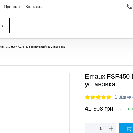
Про нас
Контакти
ів
ССЕЙНЫ
ОВАНИЕ
ОВ
, 8,1 м3/г, 0,75 кВт фільтраційна установка
Emaux FSF450 D4
ПОКУПКА ЧАСТИНАМИ
ПОКУПКА ЧАСТИНАМИ
установка
1 відгук
41 308
грн
в 