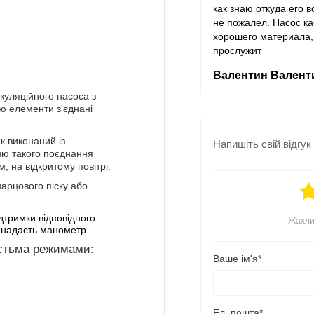
как знаю откуда его в
не пожалел. Насос кач
хорошего материала,
прослужит
Валентин Валент
куляційного насоса з
ю елементи з'єднані
к виконаний із
Напишіть свій відгук
ню такого поєднання
 на відкритому повітрі.
варцового піску або
тримки відповідного
Жахли
я надасть манометр.
істьма режимами:
Ваше ім'я*
Ел. пошта*