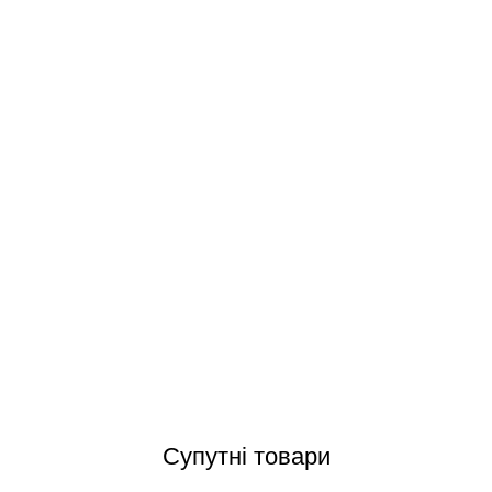
Aquaviva D650-STP120М (15 м3/год, D650) фільтраційна установка
Відгуки (0)
Супутні товари