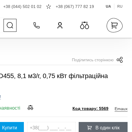
+38 (044) 502 01 02
+38 (067) 777 82 19
UA
RU
Поділитись сторінкою
55, 8,1 м3/г, 0,75 кВт фільтраційна
ПОКУПКА ЧАСТИНАМ
ПОКУПКА ЧАСТИНАМ
и
наявності
Emaux
Код товару: 5569
Купити
В один клік