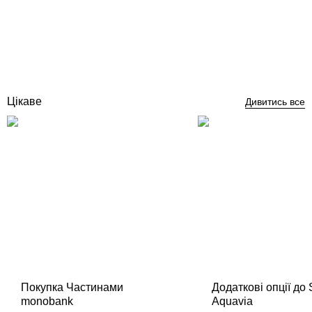
вбудованим таймером
Відгуки (4)
14 573
грн
Купити
Цікаве
Дивитись все
Покупка Частинами
Додаткові опції до
monobank
Aquavia