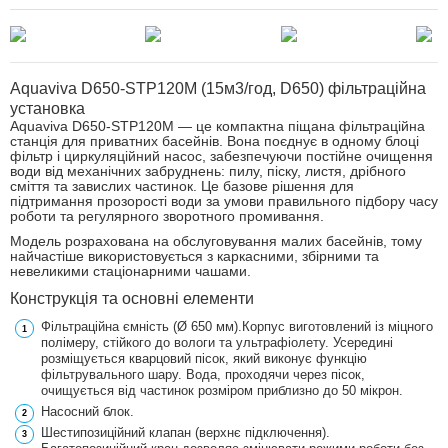
Aquaviva D650-STP120М (15м3/год, D650) фільтраційна
установка
Aquaviva D650-STP120М — це компактна піщана фільтраційна
станція для приватних басейнів. Вона поєднує в одному блоці
фільтр і циркуляційний насос, забезпечуючи постійне очищення
води від механічних забруднень: пилу, піску, листя, дрібного
сміття та завислих частинок. Це базове рішення для
підтримання прозорості води за умови правильного підбору часу
роботи та регулярного зворотного промивання.
Модель розрахована на обслуговування малих басейнів, тому
найчастіше використовується з каркасними, збірними та
невеликими стаціонарними чашами.
Конструкція та основні елементи
Фільтраційна ємність (Ø 650 мм).Корпус виготовлений із міцного
полімеру, стійкого до вологи та ультрафіолету. Усередині
розміщується кварцовий пісок, який виконує функцію
фільтрувального шару. Вода, проходячи через пісок,
очищується від частинок розміром приблизно до 50 мікрон.
Насосний блок.
Шестипозиційний клапан (верхнє підключення).