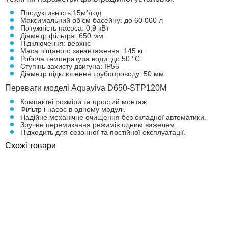
Продуктивність:15м³/год
Максимальний об’єм басейну: до 60 000 л
Потужність насоса: 0,9 кВт
Діаметр фільтра: 650 мм
Підключення: верхнє
Маса піщаного завантаження: 145 кг
Робоча температура води: до 50 °C
Ступінь захисту двигуна: IP55
Діаметр підключення трубопроводу: 50 мм
Переваги моделі Aquaviva D650-STP120М
Компактні розміри та простий монтаж.
Фільтр і насос в одному модулі.
Надійне механічне очищення без складної автоматики.
Зручне перемикання режимів одним важелем.
Підходить для сезонної та постійної експлуатації.
Схожі товари
ПОКУПКА ЧАСТИНАМИ
ПОКУПКА ЧАСТИНАМИ