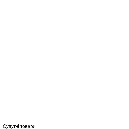
Aquaviva D650-STP120М (15 м3/год, D650) фільтраційна
установка
Відгуки (0)
32 568
грн
Купити
Супутні товари