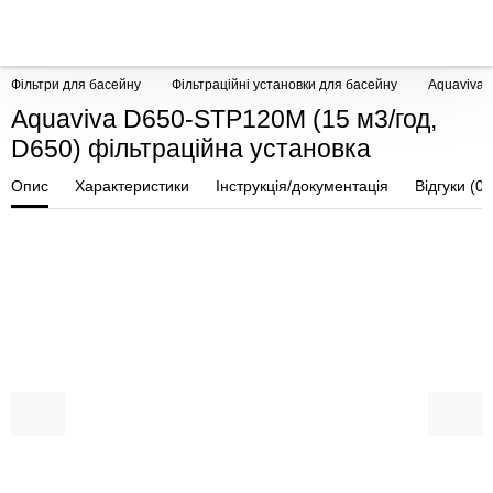
Фільтри для басейну
Фільтраційні установки для басейну
Aquaviva 
Aquaviva D650-STP120М (15 м3/год,
D650) фільтраційна установка
Опис
Характеристики
Інструкція/документація
Відгуки (0)
ПОКУПКА ЧАСТИНАМИ
ПОКУПКА ЧАСТИНАМИ
ПОКУП
ПОКУП