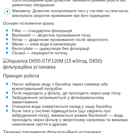
Багатопозиційний кран дозволяє змінювати режими роботи без
демонтажу обладнання.
Манометр. Дозволяє контролювати тиск у системі та своєчасно
виконувати зворотне промивання при його підвищенні.
Основні положення крана:
Filter — стандартна фільтрація.
Backwash — зворотне промивання піску.
Rinse — додаткове промивання після зворотного.
Waste — злив води в каналізацію.
Recirculate — циркуляція без фільтрації.
Closed — перекриття потоку.
Принцип роботи
Насос забирає воду з басейну через скіммер або
всмоктувальний патрубок.
Потік надходить у фільтр, де проходить через шар піску.
Забруднення затримуються у фільтрувальному
завантаженні.
Очищена вода повертається назад у чашу басейну.
Коли тиск у системі підвищується (що свідчить про
забруднення піску), вмикається режим Backwash — вода
проходить через фільтр у зворотному напрямку та вимиває
накопичене сміття в дренаж.
Технічні параметри фільтраційної установки: