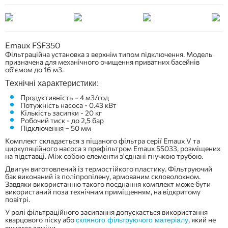
Emaux FSF350
Фільтраційна установка з верхнім типом підключення. Модель
призначена для механічного очищення приватних басейнів
об'ємом до 16 м3.
Технічні характеристики:
Продуктивність – 4 м3/год
Потужність насоса - 0.43 кВт
Кількість засипки - 20 кг
Робочий тиск - до 2,5 бар
Підключення – 50 мм
Комплект складається з піщаного фільтра серії Emaux V та
циркуляційного насоса з префільтром Emaux SS033, розміщених
на підставці. Між собою елементи з'єднані гнучкою трубою.
Двигун виготовлений із термостійкого пластику. Фільтруючий
бак виконаний із поліпропілену, армованим скловолокном.
Завдяки використанню такого поєднання комплект може бути
використаний поза технічним приміщенням, на відкритому
повітрі.
У ролі фільтраційного засипання допускається використання
кварцового піску або
, який не
скляного фільтруючого матеріалу
вимагає заміни.