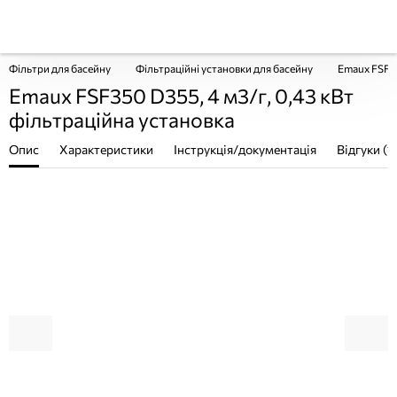
Фільтри для басейну
Фільтраційні установки для басейну
Emaux FSF35
Emaux FSF350 D355, 4 м3/г, 0,43 кВт
фільтраційна установка
Опис
Характеристики
Інструкція/документація
Відгуки (1)
ПОКУПКА ЧАСТИНАМИ
ПОКУПКА ЧАСТИНАМИ
ПОКУП
ПОКУП