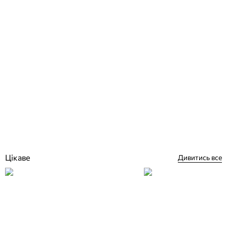
Alkern Rustique Bullee, бортовий камінь для басейну 50х25 см,
хвиля
Відгуки (0)
1 221
грн
Купити
Цікаве
Дивитись все