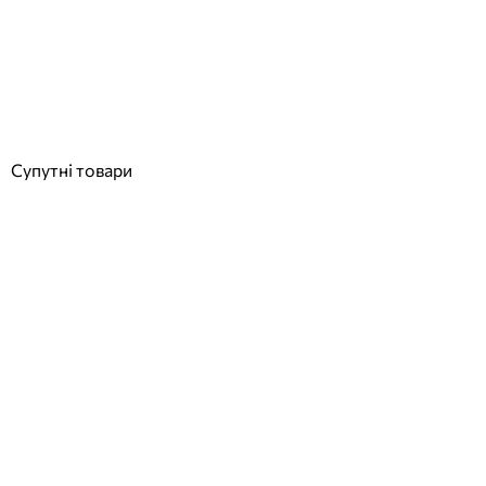
установка
Відгуки (0)
32 568
грн
Купити
Супутні товари