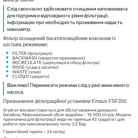
Слід своєчасно здійснювати очищення наповнювача
для підтримки відповідного рівня фільтрації.
Інформацію про необхідність промивання надасть
манометр.
Фільтр оснащений багатопозиційним клапаном із
шістьма режимами:
FILTER (фільтрація)
BACKWASH (зворотне промивання)
RECIRCULATE (циркуляція в обхід фільтра)
RINSE (усадка засипки)
WASTE (злив)
CLOSED (закрити)
Важливо! Перемикати режими слід у разі вимкненого
насоса.
Призначення фільтраційної установки Emaux FSF350
Агрегат використовується для обслуговування домашніх
басейнів. Максимальний обсяг водойми – 16 000 літрів. Модель
призначена для фільтрації води не гарячіше 43 градусів і для
роботи при максимальному тиску 2,5 Бар.
Гарантійний термін – 24 місяці.