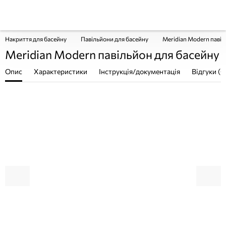
Накриття для басейну
Павільйони для басейну
Meridian Modern павіл
Meridian Modern павільйон для басейну
Опис
Характеристики
Інструкція/документація
Відгуки (0