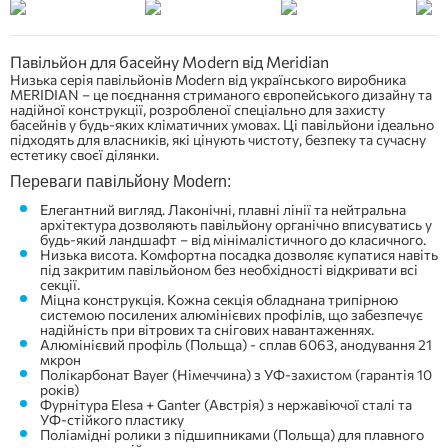
Павільйон для басейну Modern від Meridian
Низька серія павільйонів Modern від українського виробника
MERIDIAN – це поєднання стриманого європейського дизайну та
надійної конструкції, розробленої спеціально для захисту
басейнів у будь-яких кліматичних умовах. Ці павільйони ідеально
підходять для власників, які цінують чистоту, безпеку та сучасну
естетику своєї ділянки.
Переваги павільйону Modern:
Елегантний вигляд. Лаконічні, плавні лінії та нейтральна
архітектура дозволяють павільйону органічно вписуватись у
будь-який ландшафт – від мінімалістичного до класичного.
Низька висота. Комфортна посадка дозволяє купатися навіть
під закритим павільйоном без необхідності відкривати всі
секції.
Міцна конструкція. Кожна секція обладнана трипірною
системою посилених алюмінієвих профілів, що забезпечує
надійність при вітрових та снігових навантаженнях.
Алюмінієвий профіль (Польща) - сплав 6063, анодування 21
мкрон
Полікарбонат Bayer (Німеччина) з УФ-захистом (гарантія 10
років)
Фурнітура Elesa + Ganter (Австрія) з нержавіючої сталі та
УФ-стійкого пластику
Поліамідні ролики з підшипниками (Польща) для плавного