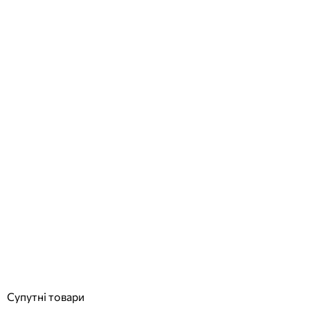
Meridian Avalon павільйон для басейну
Відгуки (0)
254 023
грн
Купити
Супутні товари