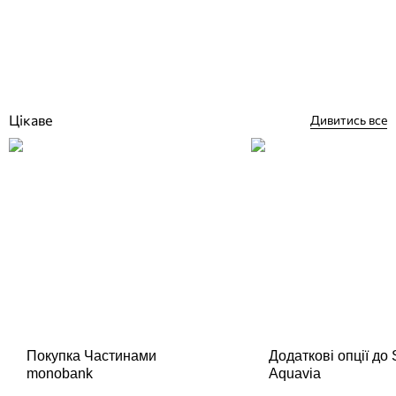
Відгуки (0)
3 924
грн
Немає в наявності
Цікаве
Дивитись все
Покупка Частинами
Додаткові опції до
monobank
Aquavia