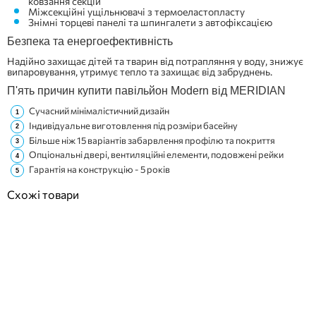
ковзання секцій
Міжсекційні ущільнювачі з термоеластопласту
Знімні торцеві панелі та шпингалети з автофіксацією
Безпека та енергоефективність
Надійно захищає дітей та тварин від потрапляння у воду, знижує
випаровування, утримує тепло та захищає від забруднень.
П'ять причин купити павільйон Modern від MERIDIAN
Сучасний мінімалістичний дизайн
Індивідуальне виготовлення під розміри басейну
Більше ніж 15 варіантів забарвлення профілю та покриття
Опціональні двері, вентиляційні елементи, подовжені рейки
Гарантія на конструкцію - 5 років
Схожі товари