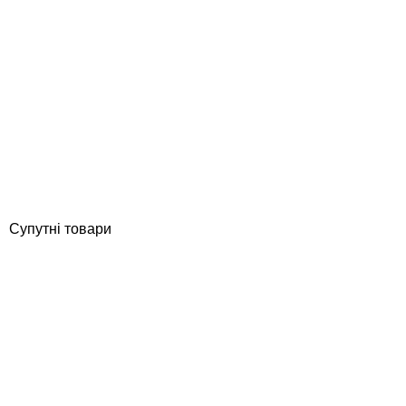
Emaux HD15400 (4.29 м3/год, D406) фільтр глибокої фільтрації
Відгуки (0)
23 607
грн
Купити
Супутні товари