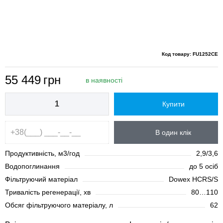
Код товару: FU1252CE
55 449
грн
в наявності
Купити
В один клік
Продуктивність, м3/год
2,9/3,6
Водопоглинання
до 5 осіб
Фільтруючий матеріал
Dowex HCRS/S
Тривалість регенерації, хв
80…110
Обсяг фільтруючого матеріалу, л
62