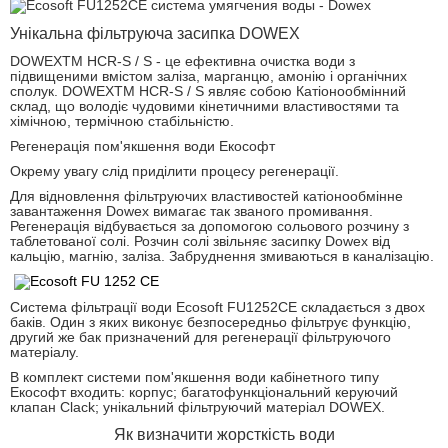
Унікальна фільтруюча засипка DOWEX
DOWEXTM HCR-S / S - це ефективна очистка води з
підвищеними вмістом заліза, марганцю, амонію і органічних
сполук. DOWEXTM HCR-S / S являє собою Катіонообмінний
склад, що володіє чудовими кінетичними властивостями та
хімічною, термічною стабільністю.
Регенерація пом'якшення води Екософт
Окрему увагу слід приділити процесу регенерації.
Для відновлення фільтруючих властивостей катіонообмінне
завантаження Dowex вимагає так званого промивання.
Регенерація відбувається за допомогою сольового розчину з
таблетованої солі. Розчин солі звільняє засипку Dowex від
кальцію, магнію, заліза. Забруднення змиваються в каналізацію.
Система фільтрації води Ecosoft FU1252CE складається з двох
баків. Один з яких виконує безпосередньо фільтрує функцію,
другий же бак призначений для регенерації фільтруючого
матеріалу.
В комплект системи пом'якшення води кабінетного типу
Екософт входить: корпус; багатофункціональний керуючий
клапан Clack; унікальний фільтруючий матеріал DOWEX.
Як визначити жорсткість води