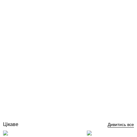
Bosch Compress 3000 AWES 4 кВт інверторний тепловий насос
для опалення та ГВП спліт система
Відгуки (0)
на запит
Купити
Цікаве
Дивитись все