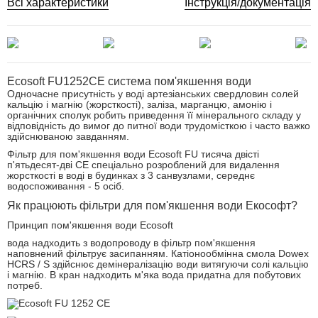
Всі характеристики
Інструкція/документація
Ecosoft FU1252CE система пом'якшення води
Одночасне присутність у воді артезіанських свердловин солей
кальцію і магнію (жорсткості), заліза, марганцю, амонію і
органічних сполук робить приведення її мінерального складу у
відповідність до вимог до питної води трудомісткою і часто важко
здійснюваною завданням.
Фільтр для пом'якшення води Ecosoft FU тисяча двісті
п'ятьдесят-дві CE спеціально розроблений для видалення
жорсткості в воді в будинках з 3 санвузлами, середнє
водоспоживання - 5 осіб.
Як працюють фільтри для пом'якшення води Екософт?
Принцип пом'якшення води Ecosoft
вода надходить з водопроводу в фільтр пом'якшення
наповнений фільтрує засипанням. Катіонообмінна смола Dowex
HCRS / S здійснює демінералізацію води витягуючи солі кальцію
і магнію. В кран надходить м'яка вода придатна для побутових
потреб.