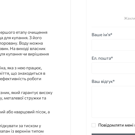
Жахли
 першого етапу очищення
Ваше ім'я*
а для купання. З його
лоровану. Воду можна
вин. На виході власник
для купання чи вирішення
Ел. пошта*
іка, яка з нею працює,
іття, що знаходиться в
є ефективність роботи
Ваш відгук*
зник, який гарантує високу
ку, металевої стружки та
ий або кварцовий пісок, а
Повідомляти мені 
лідкувати за тиском у
апан із верхнім типом