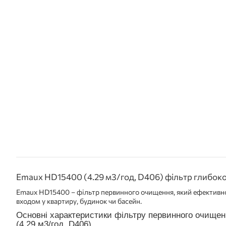
Emaux HD15400 (4.29 м3/год, D406) фільтр глибокої
Emaux HD15400 – фільтр первинного очищення, який ефективн
входом у квартиру, будинок чи басейн.
Основні характеристики фільтру первинного очище
(4.29 м3/год, D406)