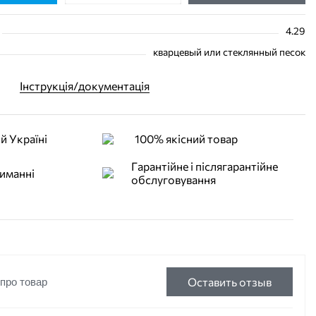
4.29
кварцевый или стеклянный песок
Інструкція/документація
й Україні
100% якісний товар
Гарантійне і післягарантійне
иманні
обслуговування
Оставить отзыв
 про товар