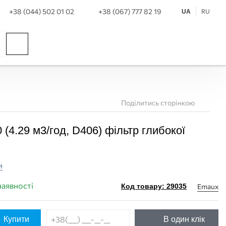
+38 (044) 502 01 02
+38 (067) 777 82 19
RU
UA
Поділитись сторінкою
4.29 м3/год, D406) фільтр глибокої
и
наявності
Emaux
Код товару: 29035
Купити
В один клік