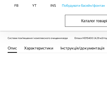
FB
YT
INS
Побудувати басейн/фонтан
Каталог товар
БАСЕЙНИ, ОБЛАДНАННЯ ДЛЯ БАСЕЙНІВ
ОПАЛЕННЯ ТА ГВП, ВЕНТИЛЯЦІЯ І КОНДИЦІЮВАННЯ
ОБЛАДНАННЯ ДЛЯ ФОНТАНІВ ТА СТАВКІВ
ВОДОПОСТАЧАННЯ І КАНАЛІЗАЦІЯ
Системи пом'якшення і комплексного очищення води
Emaux HD15400 (4.29 м3/год
Опис
Характеристики
Інструкція/документація