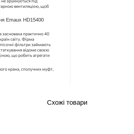
 не зруйнується під
 гарною вентиляцією, щоб
.
ння Emaux HD15400
а заснована практично 40
країн світу. Фірма
і пісочні фільтри займають
Устаткування відоме своєю
ціною, що робить агрегати
ого крана, сполучних муфт,
Схожі товари