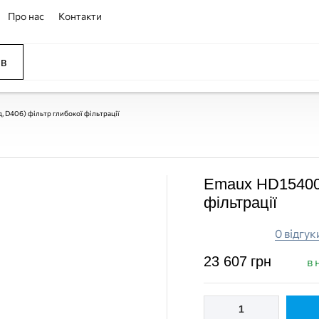
Про нас
Контакти
ів
, D406) фільтр глибокої фільтрації
Emaux HD15400 (
фільтрації
0 відгук
23 607
грн
в 