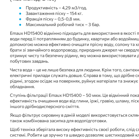
Продуктивність – 4,29 м3/год.
Завантаження піску – 154 кг.
Фракція піску – 0,5-0,8 мм.
Максимальний робочий тиск – 3 бар.
Emaux HD15400 відмінно підходить для використання в якості
води перед її потраплянням до будинку, квартири або водоймищ
допомогою можна ефективно очищати прісну воду, солону та х
брати зі звичайного водопроводу, природних джерел чи свердло
отримує чисту та безпечну рідину, яку можна використовувати 
побутових завдань.
Чиста вода – це не лише безпека для людини. Крім того, сантехн
електричні прилади служать довше. Справа в тому, що дрібне см
рідині, згодом осідає на поверхнях, руйнує матеріали та знижу
обладнання.
Ступінь фільтрації Emaux HD15400 – 50 мкм. Це відмінний пока
ефективність очищення води від глини, іржі, гравію, шламу, піс
іншого дрібнодисперсного сміття.
Якщо фільтрує сировину в даній моделі використовується склян
також комбінована засипка для водопідготовки.
Щоб техніка зберігала високу ефективність своєї роботи, слід с
системі. Робити це зручно та швидко дозволяє шестиходовий кл