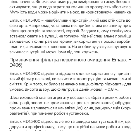
підключення. Він має манометр для вимірювання тиску. Зворот
активувати, якщо вода втратила колишню прозорість або тиск зб
Мутність води можна оцінити на око, використовуючи невелике 
Emaux HD15400 – невибагливий пристрій, який має стійкість до
факторів. Наприклад, установка несприйнятлива до впливу пря
підвищеного рівня вологості, корозії. Завдяки цьому техніку мо
встановлювати на вулиці, не готуючи під неї спеціальне примі
захищеності фільтра є матеріали, використані у процесі вироб
пластик, армоване скловолокно. На особливу увагу заслуговує к
захищає внутрішні механізми від пошкоджень.
Призначення фільтра первинного очищення Emaux HD
D406)
Emaux HD15400 відмінно підходить для використання у приват
такий фільтр на вході, ви захистите конструкцію та механізми в
сміття. Крім того, як було зазначено вище, фільтр підходить д
умовах. Висота шару, що фільтрує, в даній моделі – 0,8 м.
Шестиходовий клапан агрегату дозволяє вибрати режим робот
фільтрації, зворотне промивання, просте промивання (забрудне
промивання зливається в каналізацію), слив, рециркуляція (кор
реагентів), припинення роботи установки.
Emaux HD15400 відносно легко та швидко монтується. Втім, це 
доручати професіоналу, тому що потрібні навички роботи з во