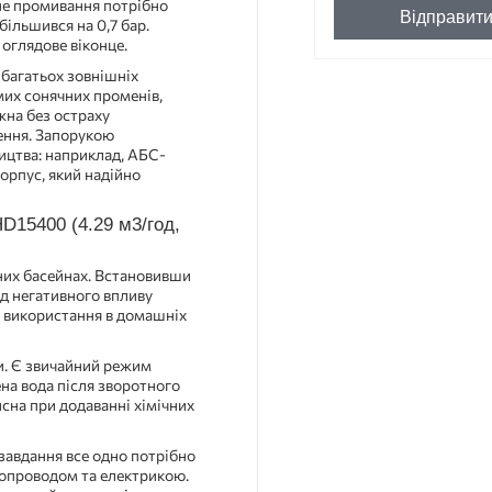
не промивання потрібно
Відправит
ільшився на 0,7 бар.
оглядове віконце.
 багатьох зовнішніх
мих сонячних променів,
жна без остраху
щення. Запорукою
ництва: наприклад, АБС-
орпус, який надійно
15400 (4.29 м3/год,
них басейнах. Встановивши
ід негативного впливу
ля використання в домашніх
и. Є звичайний режим
на вода після зворотного
исна при додаванні хімічних
завдання все одно потрібно
допроводом та електрикою.