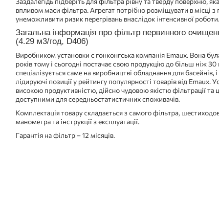
Заздалегідь підберіть для фільтра рівну та тверду поверхню, яка
впливом маси фільтра. Агрегат потрібно розміщувати в місці з
унеможливити ризик перегрівань внаслідок інтенсивної роботи
Загальна інформація про фільтр первинного очище
(4.29 м3/год, D406)
Виробником установки є гонконгська компанія Emaux. Вона бул
років тому і сьогодні постачає свою продукцію до більш ніж 30 
спеціалізується саме на виробництві обладнання для басейнів, 
лідируючі позиції у рейтингу популярності товарів від Emaux. 
високою продуктивністю, дійсно чудовою якістю фільтрації та 
доступними для середньостатистичних споживачів.
Комплектація товару складається з самого фільтра, шестиходов
манометра та інструкції з експлуатації.
Гарантія на фільтр – 12 місяців.