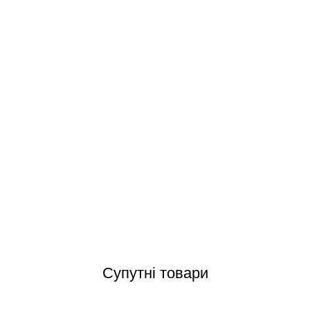
Emaux HD15400 (4.29 м3/год, D406) фільтр глибокої фільтрації
Відгуки (0)
Супутні товари