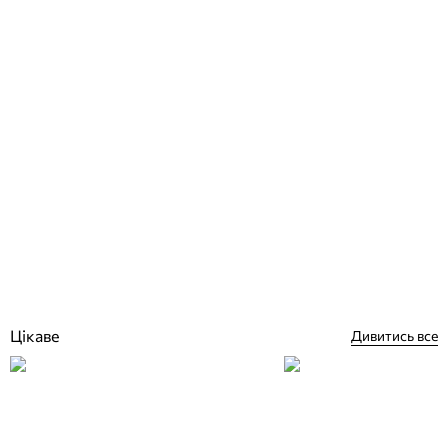
Fitstar форсунка для пилососа під лайнер
Відгуки (0)
6 602
грн
Купити
Цікаве
Дивитись все